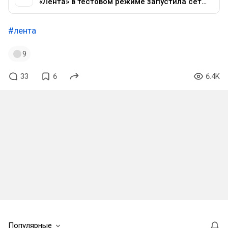
«Лента» в тестовом режиме запустила сеть дискаунтеров «365+» — Торговля на vc.ru
#лента
9
33
6
6.4K
Популярные