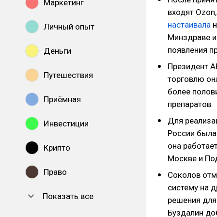
Маркетинг
входят Ozon, 
настаивала
н
Личный опыт
Минздраве и
появления п
Деньги
Президент АК
Путешествия
торговлю онл
более полов
Приёмная
препаратов.
Для реализа
Инвестиции
России была
она работает
Крипто
Москве и По
Право
Соколов отм
систему на 
Показать все
решения для 
Буздалин доб