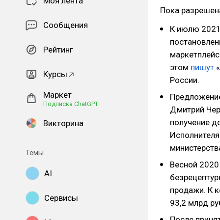
Моя лента
Пока разрешена
Сообщения
К июлю 2021
постановлен
Рейтинг
маркетплейс
этом
пишут
«
Курсы
России.
Маркет
Предложение
Подписка ChatGPT
Дмитрий Чер
получение д
Викторина
Исполнителя
министерства
Темы
Весной 2020
AI
безрецептур
продажи. К к
Сервисы
93,2 млрд р
После приня