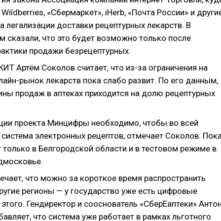
Wildberries, «Сбермаркет», iHerb, «Почта России» и другие
а легализации доставки рецептурных лекарств. В
м сказали, что это будет возможно только после
рактики продажи безрецептурных.
ИТ Артём Соколов считает, что из-за ограничения на
айн-рынок лекарств пока слабо развит. По его данным,
ины продаж в аптеках приходится на долю рецептурных
ции проекта Минцифры необходимо, чтобы во всей
 система электронных рецептов, отмечает Соколов. Пок
 только в Белгородской области и в тестовом режиме в
дмосковье.
ечает, что можно за короткое время распространить
другие регионы — у государство уже есть цифровые
этого. Гендиректор и сооснователь «СберЕаптеки» Анто
авляет, что система уже работает в рамках льготного