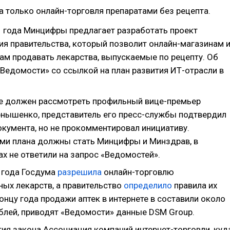
 только онлайн-торговля препаратами без рецепта.
 года Минцифры предлагает разработать проект
ия правительства, который позволит онлайн-магазинам 
ам продавать лекарства, выпускаемые по рецепту. Об
Ведомости» со ссылкой на план развития ИТ-отрасли в
 должен рассмотреть профильный вице-премьер
нышенко, представитель его пресс-службы подтвердил
окумента, но не прокомментировал инициативу.
ми плана должны стать Минцифры и Минздрав, в
х не ответили на запрос «Ведомостей».
 года Госдума
разрешила
онлайн-торговлю
ных лекарств, а правительство
определило
правила их
онцу года продажи аптек в интернете в составили около
ублей, приводят «Ведомости» данные DSM Group.
тия закона Ассоциация компаний интернет-торговли, куд