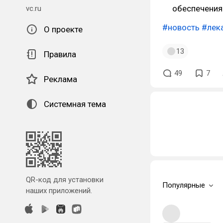
обеспечения
vc.ru
#новость
#лек
О проекте
13
Правила
49
7
Реклама
Системная тема
QR-код для установки
Популярные
наших приложений.