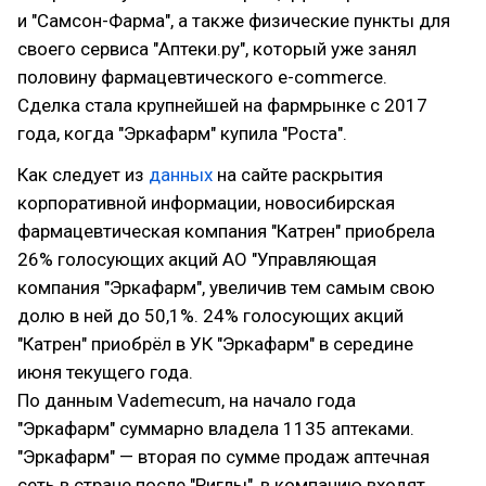
и "Самсон-Фарма", а также физические пункты для
своего сервиса "Аптеки.ру", который уже занял
половину фармацевтического e-commerce.
Сделка стала крупнейшей на фармрынке с 2017
года, когда "Эркафарм" купила "Роста".
Как следует из
данных
на сайте раскрытия
корпоративной информации, новосибирская
фармацевтическая компания "Катрен" приобрела
26% голосующих акций АО "Управляющая
компания "Эркафарм", увеличив тем самым свою
долю в ней до 50,1%. 24% голосующих акций
"Катрен" приобрёл в УК "Эркафарм" в середине
июня текущего года.
По данным Vademecum, на начало года
"Эркафарм" суммарно владела 1135 аптеками.
"Эркафарм" — вторая по сумме продаж аптечная
сеть в стране после "Риглы", в компанию входят