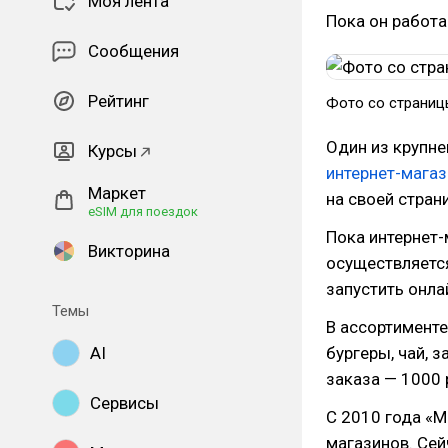
Моя лента
Пока он работа
Сообщения
Рейтинг
Фото со страниц
Один из крупне
Курсы
интернет-магаз
Маркет
на своей стран
eSIM для поездок
Пока интернет-
Викторина
осуществляетс
запустить онла
Темы
В ассортименте
AI
бургеры, чай, 
заказа — 1000 
Сервисы
С 2010 года «
магазинов. Сей