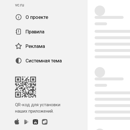
vc.ru
О проекте
Правила
Реклама
Системная тема
QR-код для установки
наших приложений.