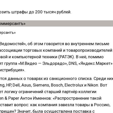
розить штрафы до 200 тысяч рублей.
ерсантъ»
Ведомостей», об этом говорится во внутреннем письме
ассоциации торговых компаний и товаропроизводителей
вой и компьютерной техники (РАТЭК). В неё, помимо
ят группа «М.Видео — Эльдорадо», DNS, «Яндекс.Маркет»
истрибуция».
тся данных о товарах из санкционного списка. Среди ни
g, HP, Dell, Asus, Siemens, Bosch, Electrolux и Nikon. Вот
т логику ограничений старший партнёр коллегии
en & Paper Антон Именнов: «Распространение такой
ставит вопрос: как компания завезла товары в Россию,
апрещен? Значит, была осуществлена поставка с