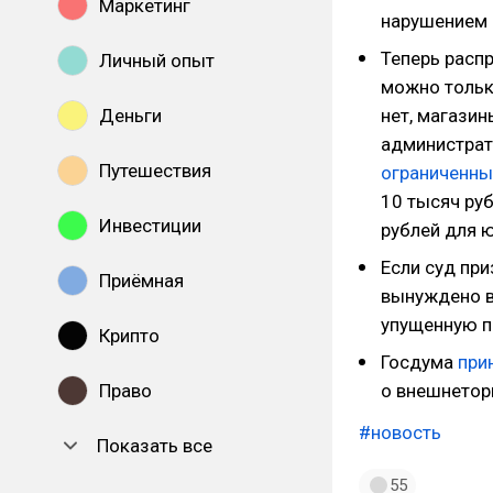
Маркетинг
нарушением 
Теперь расп
Личный опыт
можно только
Деньги
нет, магази
администрат
Путешествия
ограниченны
10 тысяч руб
Инвестиции
рублей для 
Если суд при
Приёмная
вынуждено в
упущенную п
Крипто
Госдума
при
Право
о внешнетор
#новость
Показать все
55