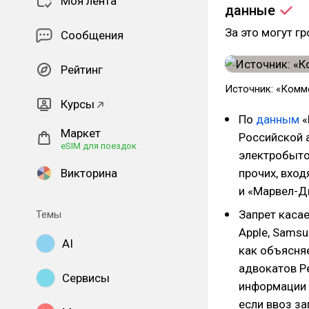
Моя лента
данные
За это могут г
Сообщения
Рейтинг
Источник: «Комм
Курсы
По
данным
«
Маркет
Российской 
eSIM для поездок
электробыто
Викторина
прочих, вход
и «Марвел-Д
Запрет касае
Темы
Apple, Samsun
AI
как объясняе
адвокатов P
Сервисы
информации 
если ввоз з