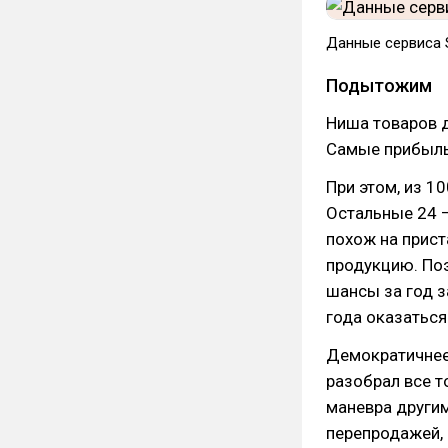
Данные сервиса S
Подытожим
Ниша товаров 
Самые прибыль
При этом, из 1
Остальные 24 
похож на прис
продукцию. Поэ
шансы за год з
года оказаться
Демократичнее 
разобрал все т
маневра другим
перепродажей, 