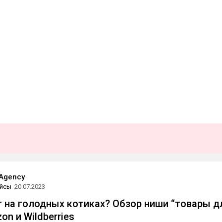
.Agency
йсы
20.07.2023
т на голодных котиках? Обзор ниши “товары д
on и Wildberries