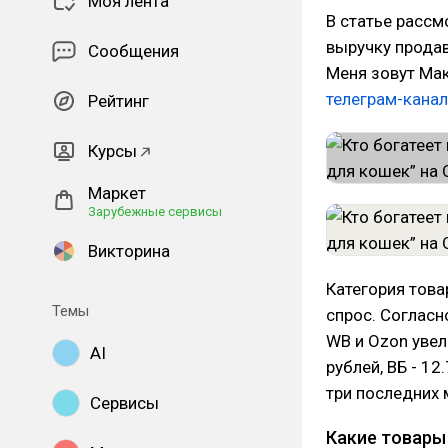
Моя лента
В статье рассм
выручку продав
Сообщения
Меня зовут Мак
телеграм-канал
Рейтинг
Курсы
Маркет
Зарубежные сервисы
Викторина
Категория това
Темы
спрос. Соглас
WB и Ozon увел
AI
рублей, ВБ - 1
три последних 
Сервисы
Какие товары