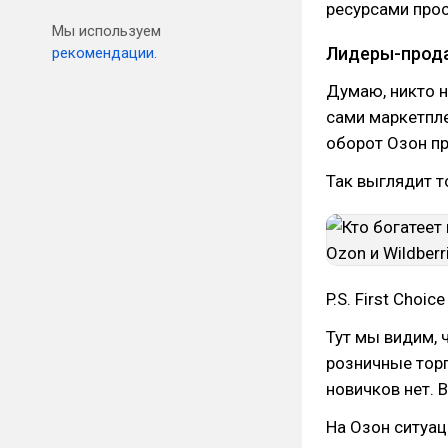
ресурсами прос
Мы используем
Лидеры-прод
рекомендации.
Думаю, никто н
сами маркетпле
оборот Озон пр
Так выглядит т
P.S. First Choi
Тут мы видим, 
розничные торг
новичков нет. 
На Озон ситуац