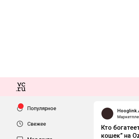
Популярное
Hooglink
Маркетпле
Свежее
Кто богатее
кошек” на Oz