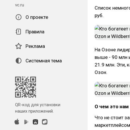
vc.ru
Список немного
руб.
О проекте
Правила
Реклама
На Озоне лидир
выше - 90 млн и
Системная тема
21.9 млн. Эти,
Озон.
QR-код для установки
О чем это нам
наших приложений.
Что не стоит з
маркетплейсом