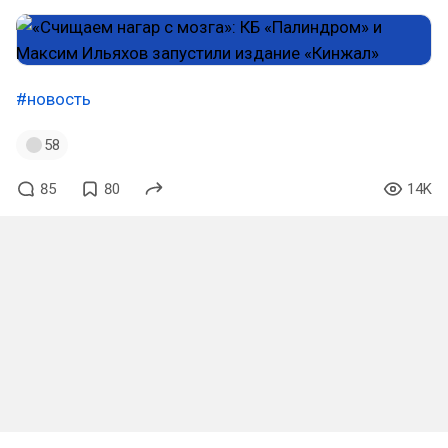
#новость
58
85
80
14K