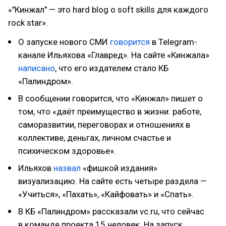
«"Кинжал" — это hard blog o soft skills для каждого
rock star».
О запуске нового СМИ
говорится
в Telegram-
канале Ильяхова «Главред». На сайте «Кинжала»
написано
, что его издателем стало КБ
«Палиндром».
В сообщении говорится, что «Кинжал» пишет о
том, что «даёт преимущество в жизни: работе,
саморазвитии, переговорах и отношениях в
коллективе, деньгах, личном счастье и
психическом здоровье».
Ильяхов
назвал
«фишкой издания»
визуализацию. На сайте есть четыре раздела —
«Учиться», «Пахать», «Кайфовать» и «Спать».
В КБ «Палиндром» рассказали vc.ru, что сейчас
в команде проекта 15 человек. На запуск