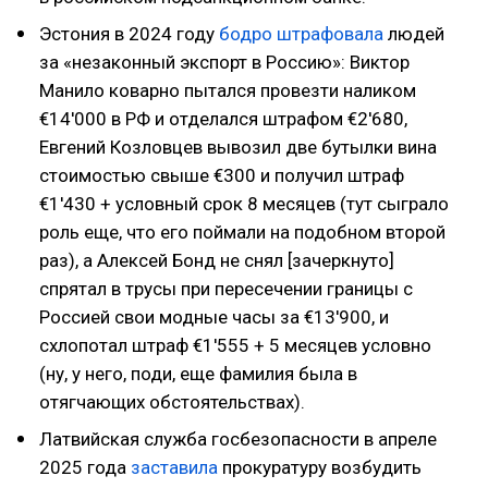
Эстония в 2024 году
бодро штрафовала
людей
за «незаконный экспорт в Россию»: Виктор
Манило коварно пытался провезти наликом
€14'000 в РФ и отделался штрафом €2'680,
Евгений Козловцев вывозил две бутылки вина
стоимостью свыше €300 и получил штраф
€1'430 + условный срок 8 месяцев (тут сыграло
роль еще, что его поймали на подобном второй
раз), а Алексей Бонд не снял [зачеркнуто]
спрятал в трусы при пересечении границы с
Россией свои модные часы за €13'900, и
схлопотал штраф €1'555 + 5 месяцев условно
(ну, у него, поди, еще фамилия была в
отягчающих обстоятельствах).
Латвийская служба госбезопасности в апреле
2025 года
заставила
прокуратуру возбудить