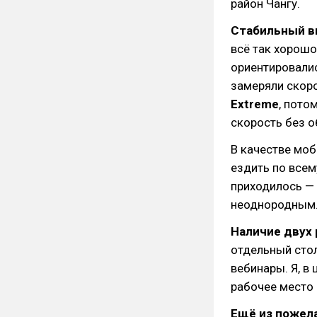
район Чангу.
Стабильный в
всё так хорошо
ориентировалис
замеряли скоро
Extreme
, пото
скорость без о
В качестве мо
ездить по всем
приходилось —
неоднородным
Наличие двух 
отдельный стол
вебинары. Я, в
рабочее место 
Ещё из пожела