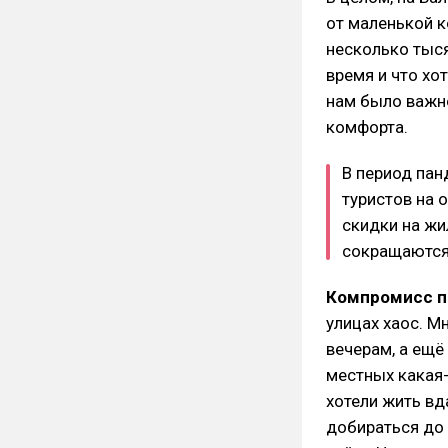
от маленькой к
несколько тыся
время и что хо
нам было важн
комфорта.
В период пан
туристов на 
скидки на жи
сокращаются 
Компромисс п
улицах хаос. М
вечерам, а ещё 
местных какая-
хотели жить вд
добираться до 