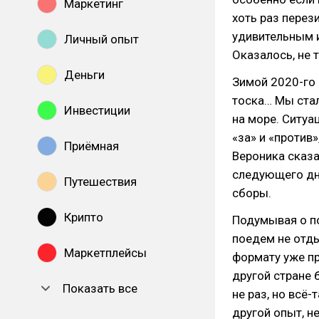
Маркетинг
хоть раз перез
удивительным и
Личный опыт
Оказалось, не 
Деньги
Зимой 2020-го 
тоска… Мы стал
Инвестиции
на море. Ситуа
«за» и «против
Приёмная
Вероника сказа
следующего дн
Путешествия
сборы.
Крипто
Подумывая о по
поедем не отды
Маркетплейсы
формату уже пр
другой стране 
Показать все
не раз, но всё
другой опыт, н