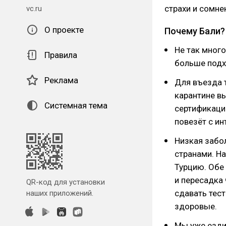
страхи и сомне
vc.ru
О проекте
Почему Бали?
Не так много
Правила
больше подхо
Реклама
Для въезда т
карантине в
Системная тема
сертификаци
повезёт с ин
Низкая забо
странами. Н
Турцию. Обе 
и пересадка
QR-код для установки
сдавать тес
наших приложений.
здоровые.
Мы уже ездил