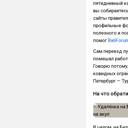
пятидневный ка
вы собираетесь
сайты правител
профильные фо
полезного и по
помог
BaliForu
Сам переезд лу
помешал работе
Говорю потому,
ковидных огран
Петербург — Ту
На что обрати
В целом, на Ба