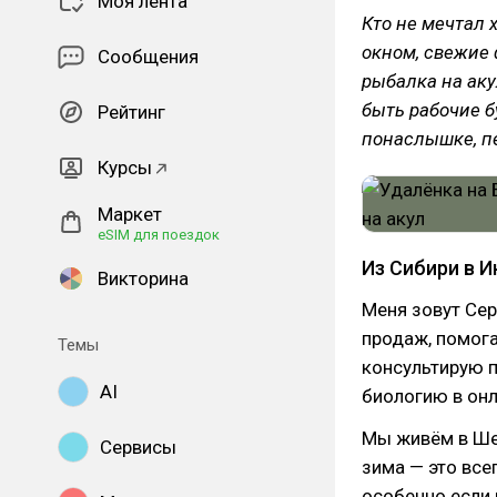
Моя лента
Кто не мечтал 
окном, свежие 
Сообщения
рыбалка на аку
быть рабочие б
Рейтинг
понаслышке, п
Курсы
Маркет
eSIM для поездок
Из Сибири в 
Викторина
Меня зовут Се
продаж, помог
Темы
консультирую 
AI
биологию в онл
Мы живём в Шел
Сервисы
зима — это всег
особенно если 