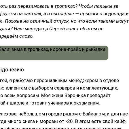
хоть раз перезимовать в тропиках? Чтобы пальмы за
фрукты на завтрак, а в выходные — прыжки с водопада и
л. Похоже на отличный отпуск, но что если такими могут
удни? Наш менеджер Сергей знает об этом не
ередаём слово.
Индонезию
ргей, я работаю персональным менеджером в отделе
аю клиентам с выбором серверов и комплектующих,
по всем вопросам. Моя жена Вероника преподаёт
айн-школе и готовит учеников к экзаменам.
ехове, небольшом городе рядом с Байкалом, и для нас
да много снега и морозы от -20. В этом есть свой кайф,
вы фанат зимних видов спорта, но мы всегда мечтали