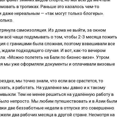
имовать в тропиках. Раньше это казалось чем-то
 даже нереальным — «так могут только блогеры».
только.
грянула самоизоляция. Из дома не выйти, за окном
и всё чаще подумывать о том, чтобы 2-3 месяца пожит
ция с границами была сложная, поэтому взвешивали все
», ждали подходящего случая. И вот, как-то вечером
ла: «Можно полететь на Бали по бизнес-визе». Утром
я мы уже оформляли документы и оплачивали визовые
ездке, мы точно знали, что если все срастется, то
хать, а работать. На удалёнке мы давно и к такому
ивыкли. Тем не менее решиться на удалённую работу в
было непросто. Мы любим путешествовать и в Азии был
-таки две беззаботные недели в отпуске это совершенно
ежели два рабочих месяца в другой стране. Несмотря на