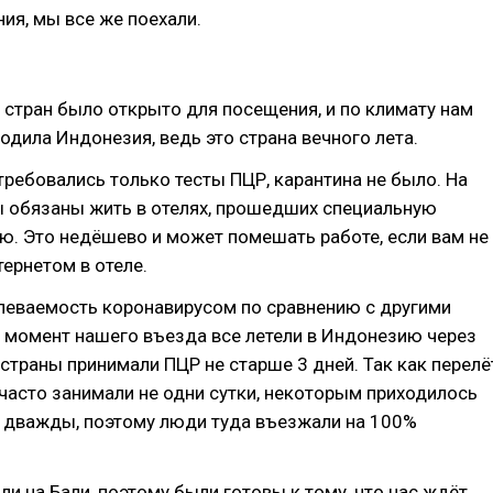
ния, мы все же поехали.
 стран было открыто для посещения, и по климату нам
дила Индонезия, ведь это страна вечного лета.
ребовались только тесты ПЦР, карантина не было. На
ы обязаны жить в отелях, прошедших специальную
ю. Это недёшево и может помешать работе, если вам не
тернетом в отеле.
леваемость коронавирусом по сравнению с другими
а момент нашего въезда все летели в Индонезию через
страны принимали ПЦР не старше 3 дней. Так как перелё
 часто занимали не одни сутки, некоторым приходилось
т дважды, поэтому люди туда въезжали на 100%
и на Бали, поэтому были готовы к тому, что нас ждёт.