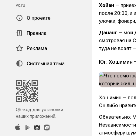
Хойан
— приезж
vc.ru
после 20:00, и
О проекте
улочки, фонари
Дананг
— мой д
Правила
смотровая на С
Реклама
туда не возят —
Юг: Хошимин 
Системная тема
Хошимин — пол
Он либо нравитс
QR-код для установки
наших приложений.
Обязательно: М
Независимости,
атмосферу шумн