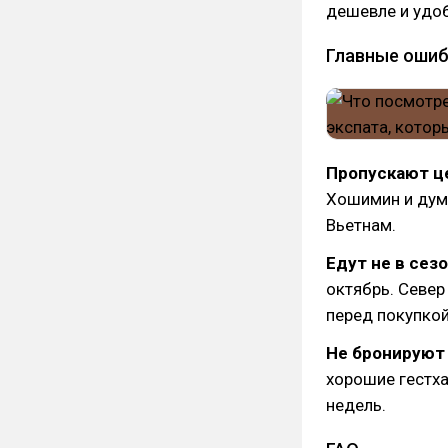
дешевле и удо
Главные ошиб
Пропускают ц
Хошимин и дума
Вьетнам.
Едут не в сезо
октябрь. Север
перед покупкой
Не бронируют 
хорошие гестх
недель.