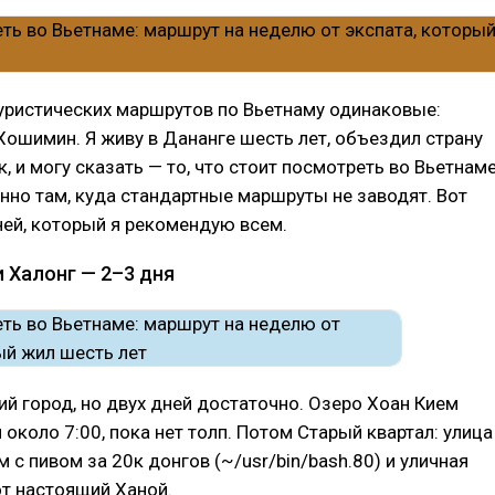
уристических маршрутов по Вьетнаму одинаковые:
 Хошимин. Я живу в Дананге шесть лет, объездил страну
, и могу сказать — то, что стоит посмотреть во Вьетнаме
нно там, куда стандартные маршруты не заводят. Вот
ней, который я рекомендую всем.
и Халонг — 2–3 дня
й город, но двух дней достаточно. Озеро Хоан Кием
 около 7:00, пока нет толп. Потом Старый квартал: улица
м с пивом за 20к донгов (~/usr/bin/bash.80) и уличная
т настоящий Ханой.