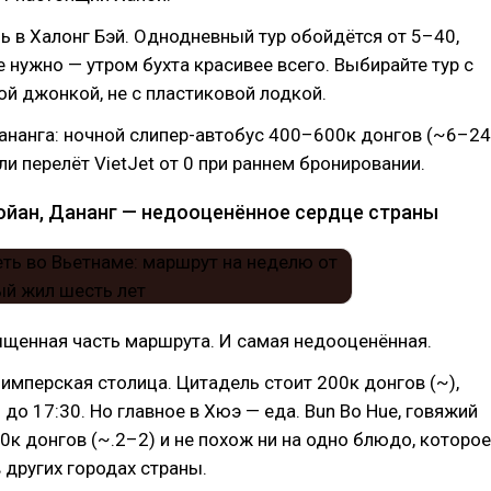
ь в Халонг Бэй. Однодневный тур обойдётся от 5–40,
е нужно — утром бухта красивее всего. Выбирайте тур с
й джонкой, не с пластиковой лодкой.
ананга: ночной слипер-автобус 400–600к донгов (~6–24
ли перелёт VietJet от 0 при раннем бронировании.
Хойан, Дананг — недооценённое сердце страны
ыщенная часть маршрута. И самая недооценённая.
мперская столица. Цитадель стоит 200к донгов (~),
 до 17:30. Но главное в Хюэ — еда. Bun Bo Hue, говяжий
50к донгов (~.2–2) и не похож ни на одно блюдо, которое
 других городах страны.