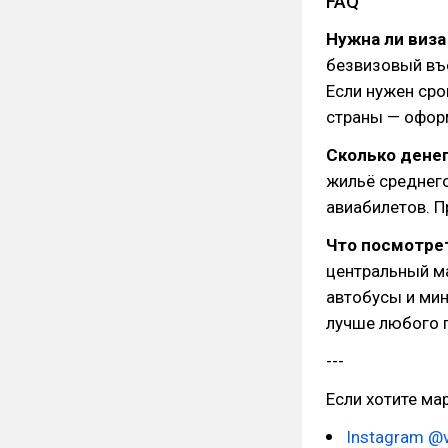
FAQ
Нужна ли виза
безвизовый въе
Если нужен сро
страны — оформ
Сколько денег
жильё среднег
авиабилетов. 
Что посмотрет
центральный м
автобусы и ми
лучше любого 
---
Если хотите ма
Instagram @