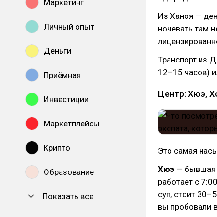
Маркетинг
Из Ханоя — ден
Личный опыт
ночевать там н
лицензированно
Деньги
Транспорт из Д
12–15 часов) и
Приёмная
Центр: Хюэ, 
Инвестиции
Маркетплейсы
Крипто
Это самая нас
Хюэ
— бывшая и
Образование
работает с 7:00
суп, стоит 30–
Показать все
вы пробовали в