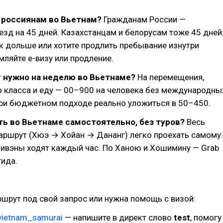
 россиянам во Вьетнам?
Гражданам России —
зд на 45 дней. Казахстанцам и белорусам тоже 45 дней
к дольше или хотите продлить пребывание изнутри
ляйте e-визу или продление.
 нужно на неделю во Вьетнаме?
На перемещения,
о класса и еду — 00–900 на человека без международны
При бюджетном подходе реально уложиться в 50–450.
ь во Вьетнаме самостоятельно, без туров?
Весь
аршрут (Хюэ → Хойан → Дананг) легко проехать самому:
нивэны ходят каждый час. По Ханою и Хошимину — Grab
гида.
ршрут под свой запрос или нужна помощь с визой:
vietnam_samurai
— напишите в директ слово
test
, помогу