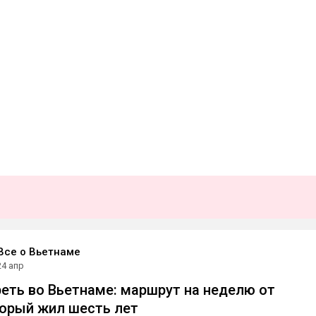
 Все о Вьетнаме
24 апр
еть во Вьетнаме: маршрут на неделю от
торый жил шесть лет