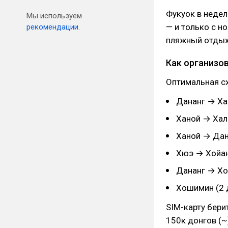
Фукуок в недел
Мы используем
— и только с н
рекомендации.
пляжный отдых
Как организо
Оптимальная с
Дананг → Хан
Ханой → Хало
Ханой → Дана
Хюэ → Хойан
Дананг → Хо
Хошимин (2 
SIM-карту бери
150к донгов (~