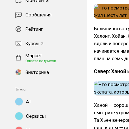
Моя лента
Сообщения
Большинство т
Рейтинг
Халонг, Хойан,
Курсы
вдоль и поперёк
начинается име
Маркет
план на семь д
Оплата подписок
Север: Ханой 
Викторина
Темы
AI
Ханой — хороши
смотрите утром
Сервисы
Та Хьен вечеро
еда рядом — во