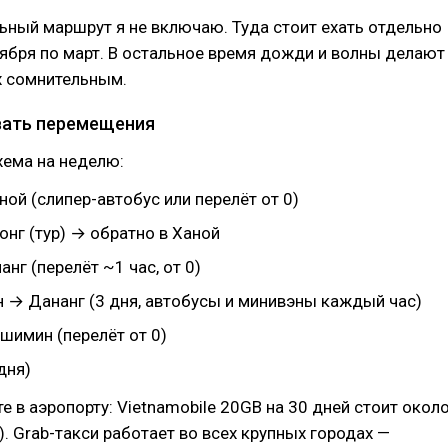
ьный маршрут я не включаю. Туда стоит ехать отдельно
оября по март. В остальное время дожди и волны делают
 сомнительным.
вать перемещения
хема на неделю:
ой (слипер-автобус или перелёт от 0)
нг (тур) → обратно в Ханой
нг (перелёт ~1 час, от 0)
 → Дананг (3 дня, автобусы и минивэны каждый час)
шимин (перелёт от 0)
дня)
те в аэропорту: Vietnamobile 20GB на 30 дней стоит окол
). Grab-такси работает во всех крупных городах —