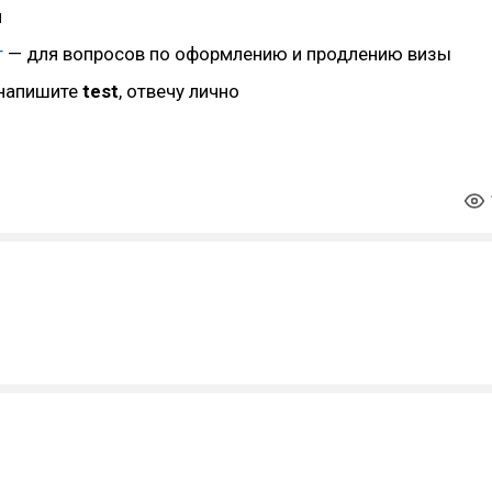
м
т
— для вопросов по оформлению и продлению визы
напишите
test
, отвечу лично