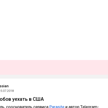
ssian
25.07.2018
обов уехать в США
ль, сооснователь сервиса
Parasite
и автор Telegram-