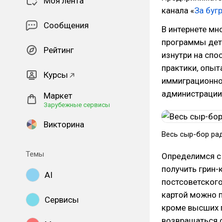
Моя лента
канала «
За буг
Сообщения
В интернете мн
программы дета
Рейтинг
изнутри на спо
практики, опыт
Курсы
иммиграционно
администрации
Маркет
Зарубежные сервисы
Викторина
Весь сыр-бор ра
Темы
Определимся с 
получить грин-
AI
постсоветского
картой можно п
Сервисы
кроме высших 
возвращаться 