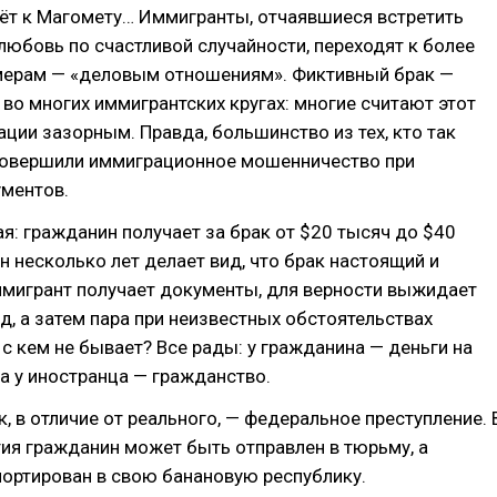
дёт к Магомету… Иммигранты, отчаявшиеся встретить
юбовь по счастливой случайности, переходят к более
ерам — «деловым отношениям». Фиктивный брак —
 во многих иммигрантских кругах: многие считают этот
ции зазорным. Правда, большинство из тех, кто так
 совершили иммиграционное мошенничество при
ументов.
я: гражданин получает за брак от $20 тысяч до $40
ен несколько лет делает вид, что брак настоящий и
ммигрант получает документы, для верности выжидает
д, а затем пара при неизвестных обстоятельствах
, с кем не бывает? Все рады: у гражданина — деньги на
а у иностранца — гражданство.
, в отличие от реального, — федеральное преступление. 
ия гражданин может быть отправлен в тюрьму, а
ортирован в свою банановую республику.