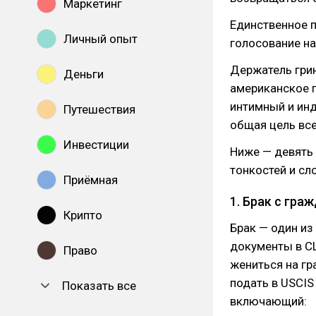
Маркетинг
Единственное п
Личный опыт
голосование на
Держатель грин
Деньги
американское 
интимный и инд
Путешествия
общая цель все
Инвестиции
Ниже — девять 
тонкостей и сл
Приёмная
1. Брак с гр
Крипто
Брак — один из
документы в СШ
Право
жениться на г
подать в USCIS
Показать все
включающий: