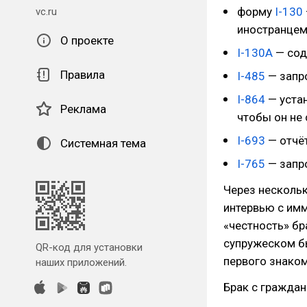
форму
I-130
vc.ru
иностранцем
О проекте
I-130A
— сод
Правила
I-485
— запро
I-864
— уста
Реклама
чтобы он не 
I-693
— отчё
Системная тема
I-765
— запро
Через нескольк
интервью с им
«честность» бр
супружеском бы
QR-код для установки
первого знаком
наших приложений.
Брак с граждан