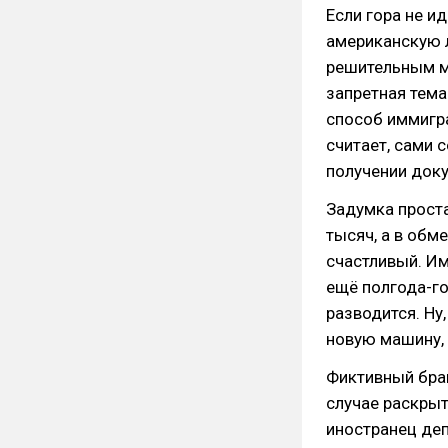
Если гора не и
американскую л
решительным м
запретная тема
способ иммигра
считает, сами
получении док
Задумка проста
тысяч, а в обм
счастливый. И
ещё полгода-го
разводится. Ну
новую машину, 
Фиктивный брак
случае раскрыт
иностранец деп