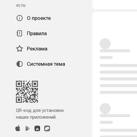
vc.ru
О проекте
Правила
Реклама
Системная тема
QR-код для установки
наших приложений.