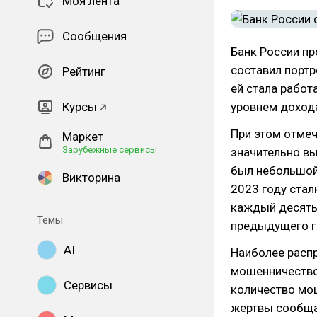
Моя лента
Сообщения
Банк России пр
составил портр
Рейтинг
ей стала работ
Курсы
уровнем дохода
При этом отмеч
Маркет
Зарубежные сервисы
значительно вы
был небольшой 
Викторина
2023 году стал
каждый десяты
Темы
предыдущего г
AI
Наиболее расп
мошенничество
Сервисы
количество мо
жертвы сообщ