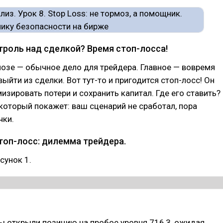
троль над сделкой? Время стоп-лосса!
озе — обычное дело для трейдера. Главное — вовремя
выйти из сделки. Вот тут-то и пригодится стоп-лосс! Он
зировать потери и сохранить капитал. Где его ставить?
 который покажет: ваш сценарий не сработал, пора
чки.
топ-лосс: дилемма трейдера.
сунок 1.
ы открыли позицию на пробое уровня 716,3, ожидая