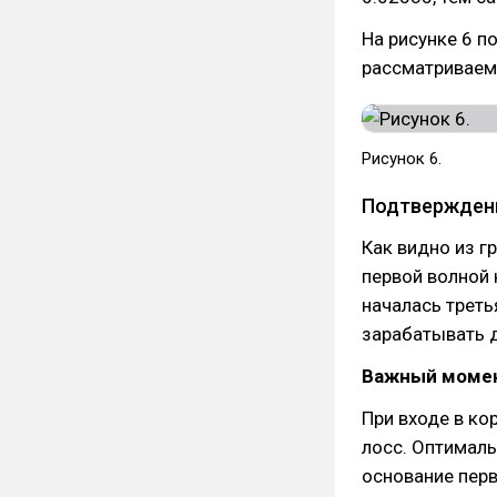
На рисунке 6 п
рассматриваем
Рисунок 6.
Подтверждени
Как видно из г
первой волной 
началась треть
зарабатывать 
Важный момен
При входе в ко
лосс. Оптималь
основание перв