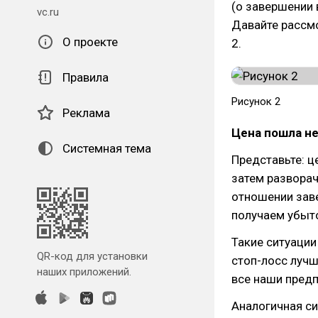
(о завершении 
vc.ru
Давайте рассм
О проекте
2.
Правила
Рисунок 2
Реклама
Цена пошла не
Системная тема
Представьте: ц
затем разворач
отношении заве
получаем убыт
Такие ситуации
QR-код для установки
стоп-лосс лучш
наших приложений.
все наши предп
Аналогичная сит