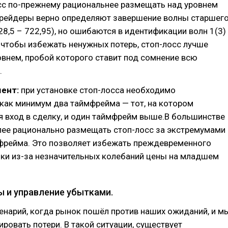
осс по-прежнему рациональнее размещать над уровнем
 трейдеры верно определяют завершение волны старшег
8,5 – 722,95), но ошибаются в идентификации волн 1(3)
, чтобы избежать ненужных потерь, стоп-лосс лучше
овнем, пробой которого ставит под сомнение всю
.
мент:
при установке стоп-лосса необходимо
как минимум два таймфрейма — тот, на котором
 вход в сделку, и один таймфрейм выше.В большинстве
лее рационально размещать стоп-лосс за экстремумами
фрейма. Это позволяет избежать преждевременного
лки из-за незначительных колебаний цены на младшем
ы и управление убытками.
нарий, когда рынок пошёл против наших ожиданий, и м
ровать потери. В такой ситуации, существует