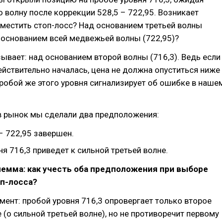
волну после коррекции 528,5 – 722,95. Возникает
зместить стоп-лосс? Над основанием третьей волны
д основанием всей медвежьей волны (722,95)?
ывает: над основанием второй волны (716,3). Ведь если
ействительно началась, цена не должна опуститься ниже
Пробой же этого уровня сигнализирует об ошибке в наше
в рынок мы сделали два предположения:
– 722,95 завершен.
я 716,3 приведет к сильной третьей волне.
емма: как учесть оба предположения при выборе
п-лосса?
ент: пробой уровня 716,3 опровергает только второе
(о сильной третьей волне), но не противоречит первому