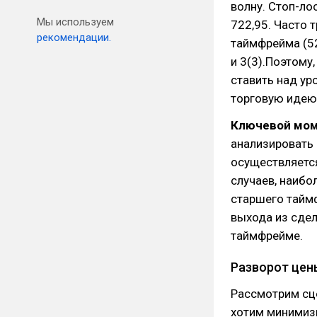
волну. Стоп-л
Мы используем
722,95. Часто
рекомендации.
таймфрейма (52
и 3(3).Поэтому
ставить над ур
торговую идею
Ключевой мо
анализировать 
осуществляется
случаев, наибо
старшего тайм
выхода из сде
таймфрейме.
Разворот цен
Рассмотрим сце
хотим минимизи