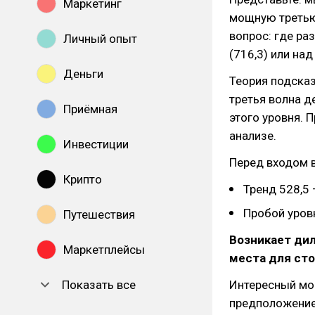
Маркетинг
мощную третью 
вопрос: где ра
Личный опыт
(716,3) или на
Деньги
Теория подсказ
третья волна д
Приёмная
этого уровня. 
анализе.
Инвестиции
Перед входом 
Крипто
Тренд 528,5 
Пробой уровн
Путешествия
Возникает дил
Маркетплейсы
места для сто
Показать все
Интересный мом
предположение 