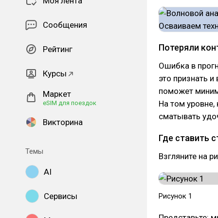
Моя лента
Сообщения
Потеряли кон
Рейтинг
Ошибка в прогн
Курсы
это признать и 
поможет миними
Маркет
На том уровне,
eSIM для поездок
сматывать удо
Викторина
Где ставить с
Темы
Взгляните на ри
AI
Сервисы
Рисунок 1
Представьте: м