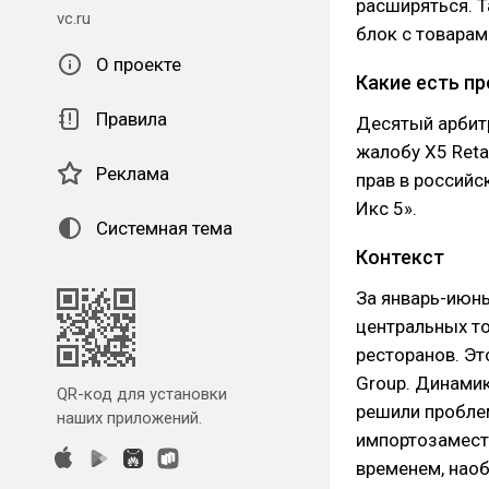
расширяться. Т
vc.ru
блок с товарам
О проекте
Какие есть п
Правила
Десятый арбит
жалобу X5 Retai
Реклама
прав в россий
Икс 5».
Системная тема
Контекст
За январь-июнь
центральных т
ресторанов. Эт
Group. Динамик
QR-код для установки
решили проблем
наших приложений.
импортозамести
временем, наоб