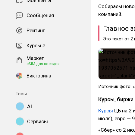
Моя лента
Собираем новос
компаний.
Сообщения
Главное з
Рейтинг
Это текст от 2
Курсы
Маркет
eSIM для поездок
Викторина
Источник фото: «
Темы
Курсы, биржи 
AI
Курсы
ЦБ на 2 
июля), евро — 9
Сервисы
«Сбер» со 2 ию