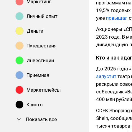
Маркетинг
программам на 
19,5% годовых.
Личный опыт
уже
повышал
с
Акционеры «С
Деньги
2023 года. В м
дивидендную по
Путешествия
Кто и как ада
Инвестиции
До 2025 года «
Приёмная
запустит
театр 
раскрыли сово
Маркетплейсы
собеседник «Ве
400 млн рублей
Крипто
CDEK.Shopping 
Shein, сообщил
Показать все
тысяч товаров 