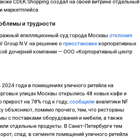
акже CDEK.Shopping создал на своей витрине отдельный
и маркетплейса.
роблемы и трудности
ражный апелляционный суд города Москвы
отклонил
l Group N.V. на решение о
приостановке
корпоративных
ской дочерней компании — ООО «Корпоративный центр
 2024 года в помещениях уличного ритейла на
орговых улицах Москвы открылись 48 новых кафе и
о прирост на 78% год к году,
сообщили
аналитики NF
у объясняют, помимо прочего, тем, что рестораны
ы с поставками оборудования и мебели, а также
ли отдельные продукты. В Санкт-Петербурге тем
орот, спад: в сегменте помещений уличного ритейла