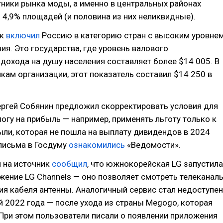
ники рынка моды, а именно в центральных районах
 4,9% площадей (и половина из них неликвидные).
нк
включил
Россию в категорию стран с высоким уровне
ия. Это государства, где уровень валового
дохода на душу населения составляет более $14 005. В
нкам организации, этот показатель составил $14 250 в
ргей Собянин предложил скорректировать условия для
логу на прибыль — например, применять льготу только к
ыли, которая не пошла на выплату дивидендов в 2024
 письма в Госдуму
ознакомились
«Ведомости».
 на источник
сообщил
, что южнокорейская LG запустила
жение LG Channels — оно позволяет смотреть телеканал
я кабеля антенны. Аналогичный сервис стал недоступен
й 2022 года — после ухода из страны Megogo, которая
 При этом пользователи писали о появлении приложения