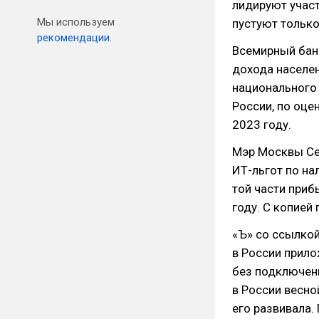
лидируют участ
Мы используем
пустуют только
рекомендации.
Всемирный ба
дохода населен
национального 
России, по оце
2023 году.
Мэр Москвы Се
ИТ-льгот по на
той части приб
году. С копией
«Ъ» со ссылкой
в России прило
без подключени
в России весно
его развивала.