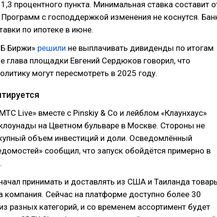
1,3 процентного пункта. Минимальная ставка составит о
 Программ с господдержкой изменения не коснутся. Бан
тавки по ипотеке в июне.
ПБ Биржи»
решили
не выплачивать дивиденды по итогам
ае глава площадки Евгений Сердюков говорил, что
литику могут пересмотреть в 2025 году.
птируется
МТС Live» вместе с Pinskiy & Co и лейблом «Клаунхаус»
клоунады на Цветном бульваре в Москве. Стороны не
купный объем инвестиций и доли. Осведомлённый
домостей» сообщил, что запуск обойдётся примерно в
.
начал принимать и доставлять из США и Таиланда товар
а компания. Сейчас на платформе доступно более 30
из разных категорий, и со временем ассортимент будет