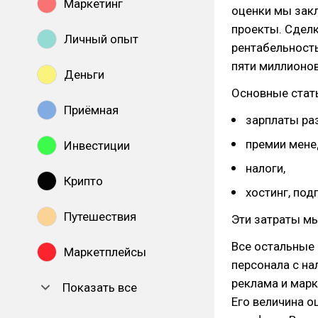
Маркетинг
оценки мы зак
проекты. Сдел
Личный опыт
рентабельность
пяти миллионо
Деньги
Основные стать
Приёмная
зарплаты ра
премии мене
Инвестиции
налоги,
Крипто
хостинг, подп
Путешествия
Эти затраты м
Все остальные
Маркетплейсы
персонала с на
реклама и марк
Показать все
Его величина о