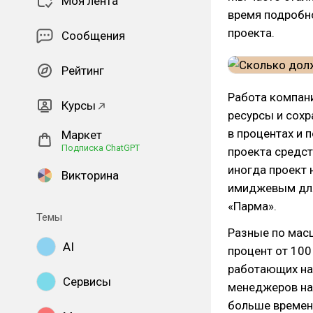
Моя лента
время подробно
проекта.
Сообщения
Рейтинг
Работа компан
Курсы
ресурсы и сохр
в процентах и 
Маркет
Подписка ChatGPT
проекта средст
иногда проект 
Викторина
имиджевым для
«Парма».
Темы
Разные по масш
AI
процент от 100
работающих на
Сервисы
менеджеров на 
больше времени