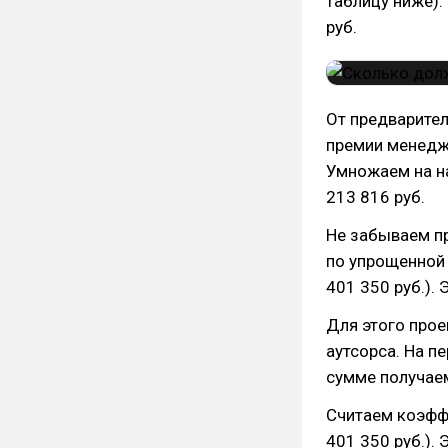
таблицу ниже).
руб.
От предварител
премии менедже
Умножаем на на
213 816 руб.
Не забываем пр
по упрощенной 
401 350 руб.). 
Для этого прое
аутсорса. На пе
сумме получаем
Считаем коэфф
401 350 руб.). 