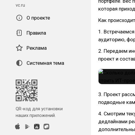
портфеле. Вес 
vc.ru
которая приход
О проекте
Как происходит
1. Встречаемся
Правила
аудиторию, фор
Реклама
2. Передаем и
проект и соста
Системная тема
3. Проект расс
подводные кам
QR-код для установки
4. Смотрим тек
наших приложений.
дедлайнами ре
дополнительные