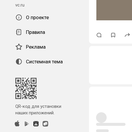
vc.ru
О проекте
Правила
Реклама
Системная тема
QR-код для установки
наших приложений.