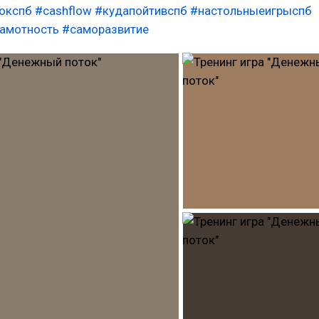
окспб
#cashflow
#кудапойтивспб
#настольныеигрыспб
амотность
#саморазвитие