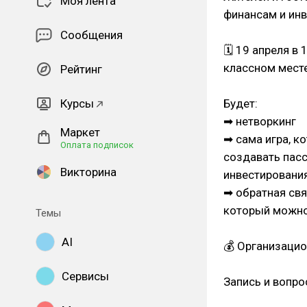
Моя лента
финансам и ин
Сообщения
🗓 19 апреля в
классном месте
Рейтинг
Курсы
Будет:
➡ нетворкинг
Маркет
➡ сама игра, к
Оплата подписок
создавать пас
Викторина
инвестировани
➡ обратная св
который можно
Темы
AI
💰 Организацио
Сервисы
Запись и вопро