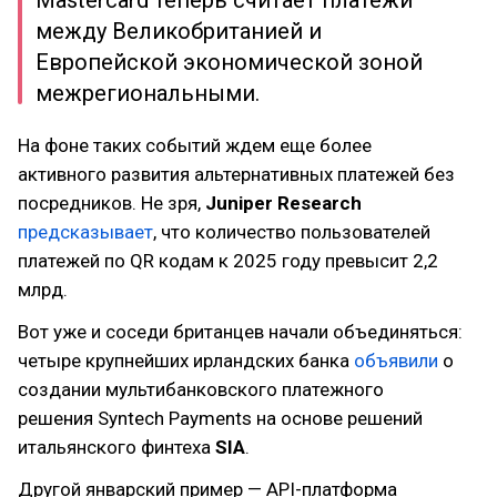
Mastercard теперь считает платежи
между Великобританией и
Европейской экономической зоной
межрегиональными.
На фоне таких событий ждем еще более
активного развития альтернативных платежей без
посредников. Не зря,
Juniper Research
предсказывает
, что количество пользователей
платежей по QR кодам к 2025 году превысит 2,2
млрд.
Вот уже и соседи британцев начали объединяться:
четыре крупнейших ирландских банка
объявили
о
создании мультибанковского платежного
решения Syntech Payments на основе решений
итальянского финтеха
SIA
.
Другой январский пример — API-платформа