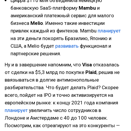
Цифра $110 млн объединила немецкую
банковскую SaaS-платформу
Mambu
и
американский платежный сервис для малого
бизнеса
Melio
. Именно такие инвестиции
привлек каждый из финтехов. Mambu
планирует
на эти деньги покорять Бразилию, Японию и
США, а Melio будет
развивать
функционал и
партнерские решения.
Ну и в завершение напомним, что
Visa
отказалась
от сделки на $5,3 млрд по покупке
Plaid
, решив не
ввязываться в долгие антимонопольные
разбирательства. Что будет делать Plaid? Скорее
всего, пойдет на IPO и точно активизируется на
европейском рынке: к концу 2021 года компания
планирует
увеличить число сотрудников в
Лондоне и Амстердаме с 40 до 100 человек.
Посмотрим, как отреагируют на это конкуренты —