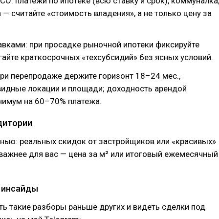
TCO: платежи по ипотеке (всю ставку и срок), коммуналка
а — считайте «стоимость владения», а не только цену за
тавками: при просадке рыночной ипотеки фиксируйте
гайте краткосрочных «техсубсидий» без ясных условий.
при перепродаже держите горизонт 18–24 мес.,
видные локации и площади; доходность арендой
нимум на 60–70% платежа.
удитории
нью: реальных скидок от застройщиков или «красивых»
важнее для вас — цена за м² или итоговый ежемесячный
и инсайды
ь такие разборы раньше других и видеть сделки под