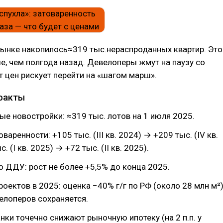
рынке накопилось≈319 тыс.нераспроданных квартир. Это
е, чем полгода назад. Девелоперы жмут на паузу со
ст цен рискует перейти на «шагом марш».
факты
ые новостройки: ≈319 тыс. лотов на 1 июля 2025.
варенности: +105 тыс. (III кв. 2024) → +209 тыс. (IV кв.
. (I кв. 2025) → +72 тыс. (II кв. 2025).
по ДДУ: рост не более +5,5% до конца 2025.
роектов в 2025: оценка −40% г/г по РФ (около 28 млн м²)
елоперов сохраняется.
анки точечно снижают рыночную ипотеку (на 2 п.п. у