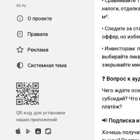
• Сравнивайте 
vc.ru
налоги, отделк
м².
О проекте
• Следите за с
Правила
оффер, но избе
• Инвесторам: 
Реклама
выбирайте лик
закрывайте ми
Системная тема
❓ Вопрос к а
Чего ждёте осе
субсидий? Что 
платёж?
QR-код для установки
наших приложений.
📢 Подписка 
Хочешь получат