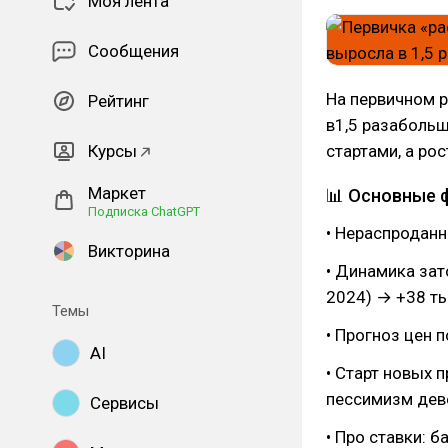
Моя лента
Сообщения
На первичном 
Рейтинг
в1,5 разабольш
Курсы
стартами, а ро
Маркет
📊 Основные 
Подписка ChatGPT
• Нераспроданн
Викторина
• Динамика зато
2024) → +38 тыс
Темы
• Прогноз цен 
AI
• Старт новых п
пессимизм дев
Сервисы
• Про ставки: б