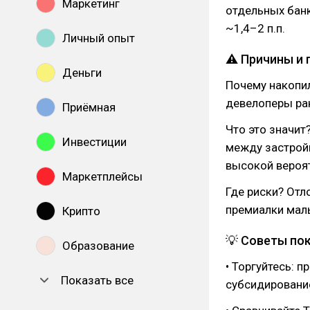
Маркетинг
отдельных банк
~1,4–2 п.п.
Личный опыт
⚠ Причины и 
Деньги
Почему накопи
девелоперы ран
Приёмная
Что это значит
Инвестиции
между застрой
высокой вероят
Маркетплейсы
Где риски? Отл
премиалки мал
Крипто
💡 Советы по
Образование
• Торгуйтесь: 
Показать все
субсидирование