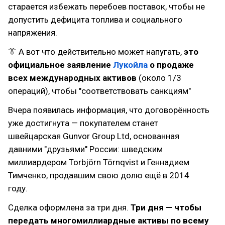
старается избежать перебоев поставок, чтобы не
допустить дефицита топлива и социального
напряжения.
👔 А вот что действительно может напугать,
это
официальное заявление
Лукойла
о продаже
всех международных активов
(около 1/3
операций), чтобы "соответствовать санкциям"
Вчера появилась информация, что договорённость
уже достигнута — покупателем станет
швейцарская Gunvor Group Ltd, основанная
давними "друзьями" России: шведским
миллиардером Torbjörn Törnqvist и Геннадием
Тимченко, продавшим свою долю ещё в 2014
году.
Сделка оформлена за три дня.
Три дня — чтобы
передать многомиллиардные активы по всему