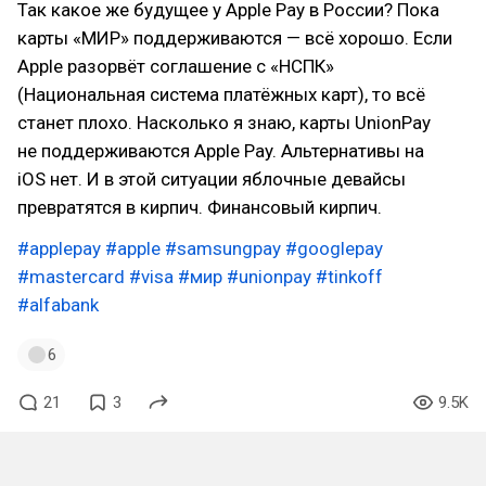
Так какое же будущее у Apple Pay в России? Пока
карты «МИР» поддерживаются — всё хорошо. Если
Apple разорвёт соглашение с «НСПК»
(Национальная система платёжных карт), то всё
станет плохо. Насколько я знаю, карты UnionPay
не поддерживаются Apple Pay. Альтернативы на
iOS нет. И в этой ситуации яблочные девайсы
превратятся в кирпич. Финансовый кирпич.
#applepay
#apple
#samsungpay
#googlepay
#mastercard
#visa
#мир
#unionpay
#tinkoff
#alfabank
6
21
3
9.5K