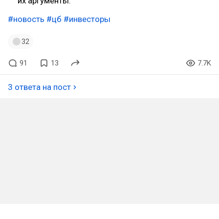
их аргументы.
#новость
#цб
#инвесторы
32
91
13
7.7K
3 ответа на пост