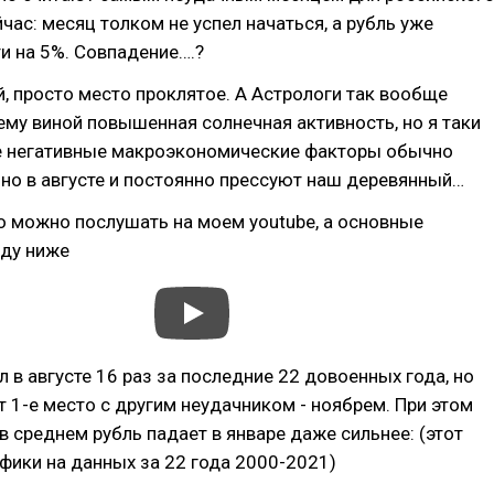
йчас: месяц толком не успел начаться, а рубль уже
и на 5%. Совпадение….?
й, просто место проклятое. А Астрологи так вообще
сему виной повышенная солнечная активность, но я таки
е негативные макроэкономические факторы обычно
но в августе и постоянно прессуют наш деревянный…
о можно послушать на моем youtube, а основные
ду ниже
л в августе 16 раз за последние 22 довоенных года, но
ит 1-е место с другим неудачником - ноябрем. При этом
 в среднем рубль падает в январе даже сильнее: (этот
ики на данных за 22 года 2000-2021)