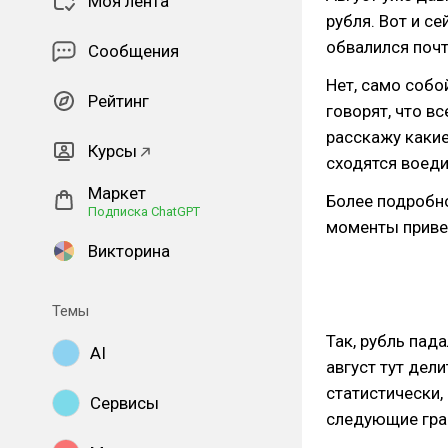
Моя лента
рубля. Вот и се
обвалился почт
Сообщения
Нет, само собо
Рейтинг
говорят, что в
расскажу каки
Курсы
сходятся воеди
Маркет
Более подробн
Подписка ChatGPT
моменты приве
Викторина
Темы
Так, рубль пада
AI
август тут дел
статистически,
Сервисы
следующие граф