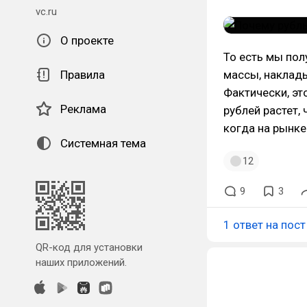
vc.ru
О проекте
То есть мы пол
Правила
массы, наклады
Фактически, эт
Реклама
рублей растет,
когда на рынке
Системная тема
12
9
3
1 ответ на пост
QR-код для установки
наших приложений.