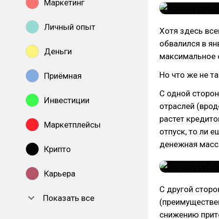
Маркетинг
Личный опыт
Хотя здесь все
обвалился в ян
Деньги
максимальное с
Но что же не т
Приёмная
С одной сторо
Инвестиции
отраслей (врод
растет кредито
Маркетплейсы
отпуск, то ли е
денежная масс
Крипто
Карьера
С другой сторо
Показать все
(преимуществен
снижению прит