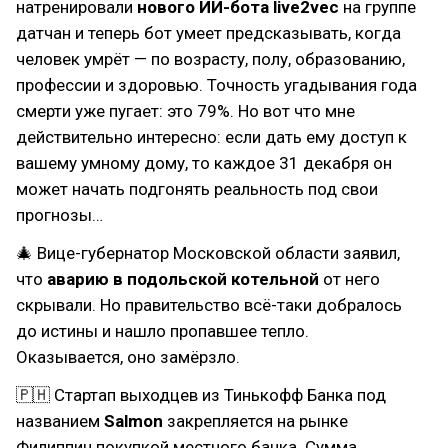
натренировали
нового ИИ-бота live2vec
на группе
датчан и теперь бот умеет предсказывать, когда
человек умрёт — по возрасту, полу, образованию,
профессии и здоровью. Точность угадывания года
смерти уже пугает: это 79%. Но вот что мне
действительно интересно: если дать ему доступ к
вашему умному дому, то каждое 31 декабря он
может начать подгонять реальность под свои
прогнозы…
🎄 Вице-губернатор Московской области заявил,
что
аварию в подольской котельной
от него
скрывали. Но правительство всё-таки добралось
до истины и нашло пропавшее тепло.
Оказывается, оно замёрзло.
🇵🇭 Стартап выходцев из Тинькофф Банка под
названием
Salmon
закрепляется на рынке
Филиппин покупкой местного банка. Сумма