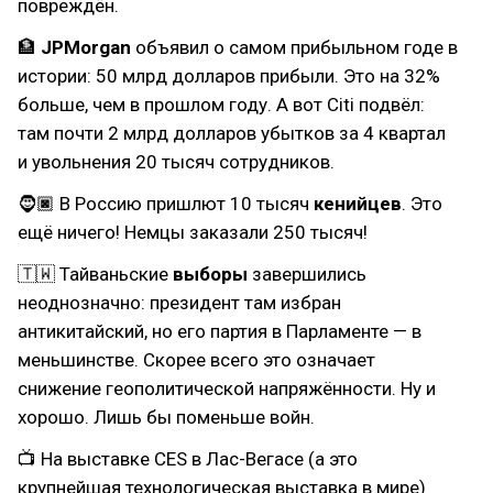
повреждён.
🏦
JPMorgan
объявил о самом прибыльном годе в
истории: 50 млрд долларов прибыли. Это на 32%
больше, чем в прошлом году. А вот Citi подвёл:
там почти 2 млрд долларов убытков за 4 квартал
и увольнения 20 тысяч сотрудников.
🧔🏿 В Россию пришлют 10 тысяч
кенийцев
. Это
ещё ничего! Немцы заказали 250 тысяч!
🇹🇼 Тайваньские
выборы
завершились
неоднозначно: президент там избран
антикитайский, но его партия в Парламенте — в
меньшинстве. Скорее всего это означает
снижение геополитической напряжённости. Ну и
хорошо. Лишь бы поменьше войн.
📺 На выставке CES в Лас-Вегасе (а это
крупнейшая технологическая выставка в мире)