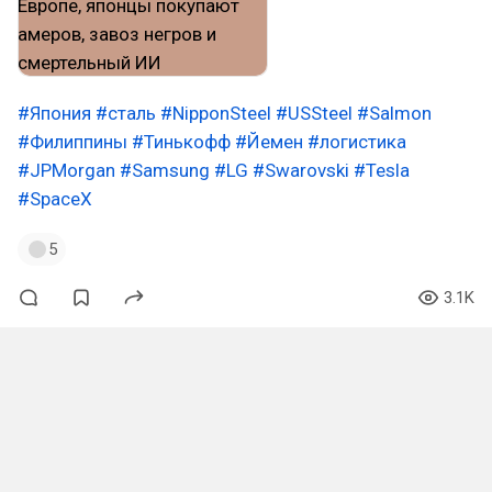
#Япония
#сталь
#NipponSteel
#USSteel
#Salmon
#Филиппины
#Тинькофф
#Йемен
#логистика
#JPMorgan
#Samsung
#LG
#Swarovski
#Tesla
#SpaceX
5
3.1K