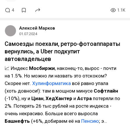
4
1.1K
Алексей Марков
01.07.2024
Самоезды поехали, ретро-фотоаппараты
вернулись, а Uber подкупит
автовладельцев
📈 Индекс
Мосбиржи
, наконец-то, вырос - почти
на 1.5%. Но можно ли назвать это отскоком?
Скорее нет.
Хулинформатика
всё равно упала
(хоть довноси!): там в мощном минусе
Софтлайн
(-10%), ну и
Циан
,
ХедХантер
и
Астра
потеряли по
2%. Потерять 26 тыс рублей на росте индекса -
очень некрасиво. Больше всего выросла
Башнефть
(+6%, добираем её на
Пенсию
; э…