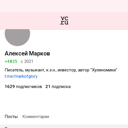
Алексей Марков
+4825
с 2021
Писатель, музыкант, к.э.н., инвестор, автор "Хулиномики"
t.me/markofglory
1629
подписчиков
21
подписка
Посты
Комментарии