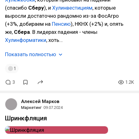
(спасибо
Сберу
), и
Хулинвестициям
, которые
выросли достаточно рандомно из-за ФосАгро
(+3%, добираем на
Пенсию
), НКНХ (+2%) и, опять
же,
Сбера
. В лидерах падения - члены
Хулинформатики
, хоть…
Показать полностью
1
3
1.2K
Алексей Марков
Маркетинг
09.07.2024
Шринкфляция