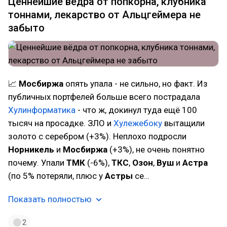
Ценнейшие вёдра от попкорна, клубника
тоннами, лекарство от Альцгеймера не
забыто
📈
Мосбиржа
опять упала - не сильно, но факт. Из
публичных портфелей больше всего пострадала
Хулинформатика
- что ж, докинул туда ещё 100
тысяч на просадке. ЗЛО и
Хулежебоку
вытащили
золото с серебром (+3%). Неплохо подросли
Норникель
и
Мосбиржа
(+3%), не очень понятно
почему. Упали
ТМК
(-6%),
ТКС
,
Озон
,
Вуш
и
Астра
(по 5% потеряли, плюс у
Астры
се…
Показать полностью
2