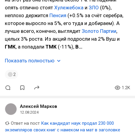
опять отлично стоят
Хулежебока
и
ЗЛО
(0%),
неплохо держится
Пенсия
(+0.5% за счёт серебра,
которое выросло на 5%, его туда и добираем). А
лучше всего, конечно, выглядит
Золото Партии
,
целых 3% роста. Из акций подросли на 2% Вуш и
ГМК
, а попадали
ТМК
(-11%),
В…
Показать полностью
2
1.2K
Алексей Марков
12.08.2024
Ответ на пост
Как кандидат наук продал 230 000
экземпляров своих книг с намеком на мат в заголовке