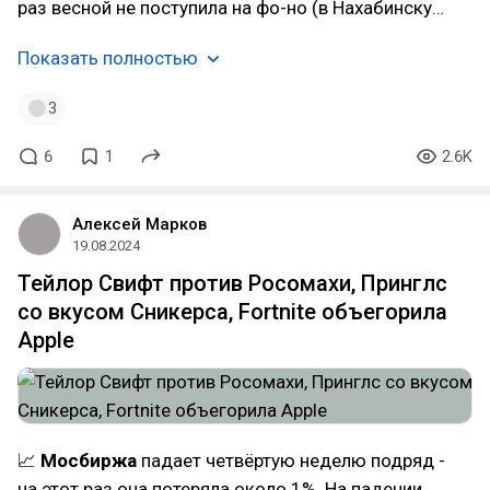
раз весной не поступила на фо-но (в Нахабинску…
Показать полностью
3
6
1
2.6K
Алексей Марков
19.08.2024
Тейлор Свифт против Росомахи, Принглс
со вкусом Сникерса, Fortnite объегорила
Apple
📈
Мосбиржа
падает четвёртую неделю подряд -
на этот раз она потеряла около 1%. На падении