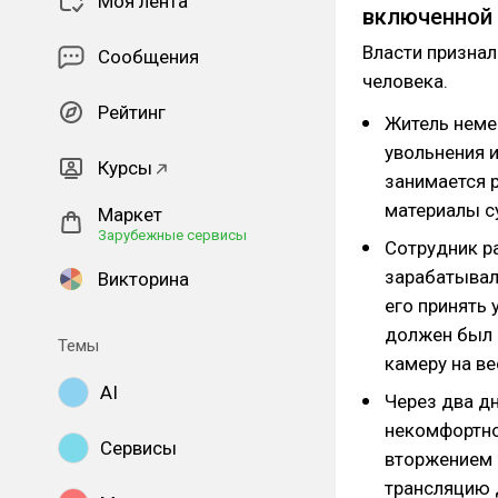
Моя лента
включенной
Власти признал
Сообщения
человека.
Рейтинг
Житель неме
увольнения 
Курсы
занимается 
материалы 
Маркет
Зарубежные сервисы
Сотрудник ра
зарабатывал 
Викторина
его принять
должен был 
Темы
камеру на ве
AI
Через два дн
некомфортно,
Сервисы
вторжением 
трансляцию д