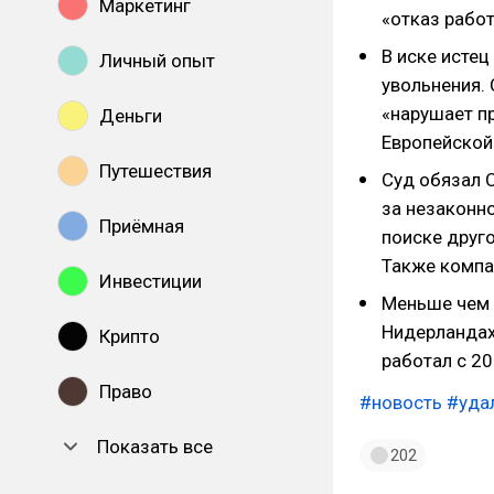
Маркетинг
«отказ работ
В иске истец
Личный опыт
увольнения. 
«нарушает пр
Деньги
Европейской 
Путешествия
Суд обязал 
за незаконно
Приёмная
поиске друг
Также компа
Инвестиции
Меньше чем 
Нидерландах
Крипто
работал с 20
Право
#новость
#уда
Показать все
202