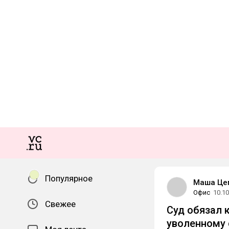
Популярное
Маша Це
Офис
10.10
Свежее
Суд обязал 
уволенному 