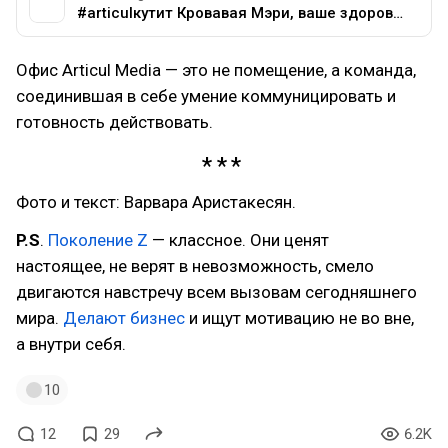
#articulкутит Кровавая Мэри, ваше здоровье! P.S. А этого парня мы зарезали.
Офис Articul Media — это не помещение, а команда,
соединившая в себе умение коммуницировать и
готовность действовать.
Фото и текст: Варвара Аристакесян.
P.S
.
Поколение Z
— классное. Они ценят
настоящее, не верят в невозможность, смело
двигаются навстречу всем вызовам сегодняшнего
мира.
Делают бизнес
и ищут мотивацию не во вне,
а внутри себя.
10
12
29
6.2K