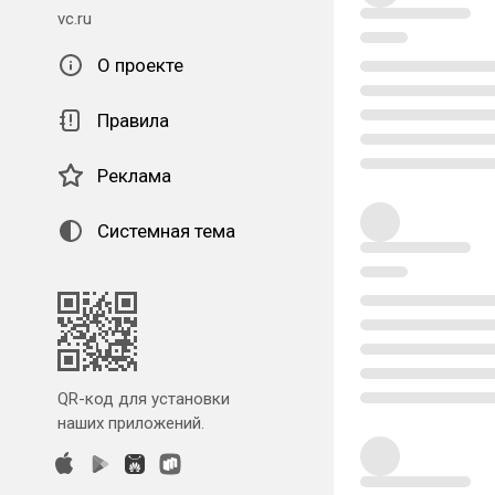
vc.ru
О проекте
Правила
Реклама
Системная тема
QR-код для установки
наших приложений.