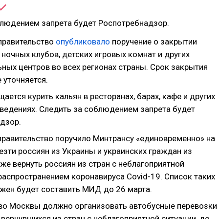
блюдением запрета будет Роспотребнадзор.
правительство
опубликовало
поручение о закрытии
 ночных клубов, детских игровых комнат и других
ных центров во всех регионах страны. Срок закрытия
 уточняется.
ается курить кальян в ресторанах, барах, кафе и других
ведениях. Следить за соблюдением запрета будет
дзор.
 правительство поручило Минтрансу «единовременно» на
езти россиян из Украины и украинских граждан из
кже вернуть россиян из стран с неблагоприятной
распространением коронавируса Covid-19. Список таких
жен будет составить МИД до 26 марта.
во Москвы должно организовать автобусные перевозки
 вернувшихся из стран с неблагоприятной ситуации, до