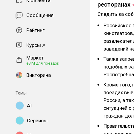
Моя лента
ресторанах
Следить за со
Сообщения
Российское 
Рейтинг
кинотеатров,
развлекатель
Курсы
заведений не
Маркет
Также запрещ
eSIM для поездок
подобных за
Роспотребна
Викторина
Кроме того,
поездах выв
Темы
России, а та
AI
ситуацией с 
граждан дол
Сервисы
Правительст
для россиян,