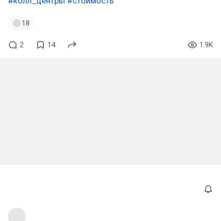
#колл_центры
#стоимость
18
2
14
1.9K