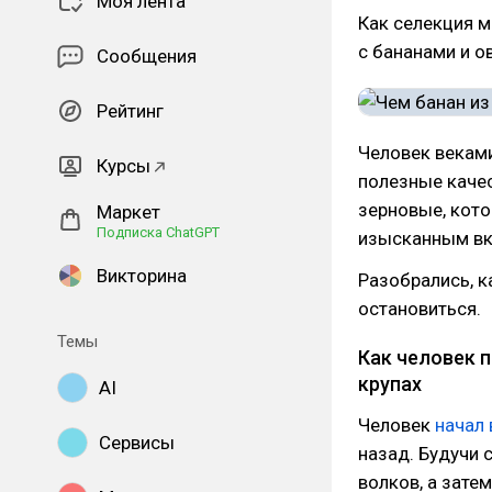
Моя лента
Как селекция 
с бананами и о
Сообщения
Рейтинг
Человек векам
Курсы
полезные качес
зерновые, кото
Маркет
Подписка ChatGPT
изысканным вк
Викторина
Разобрались, к
остановиться.
Темы
Как человек 
крупах
AI
Человек
начал 
Сервисы
назад. Будучи 
волков, а зате