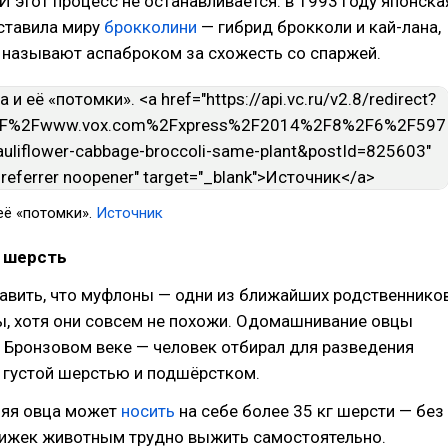
 И этот процесс не останавливается: в 1993 году японска
ставила миру
брокколини
— гибрид брокколи и кай-лана,
 называют аспаброком за схожесть со спаржей.
её «потомки».
Источник
я шерсть
авить, что муфлоны — одни из ближайших родственнико
, хотя они совсем не похожи. Одомашнивание овцы
 Бронзовом веке — человек отбирал для разведения
 густой шерстью и подшёрстком.
яя овца может
носить
на себе более 35 кг шерсти — без
рижек животным трудно выжить самостоятельно.