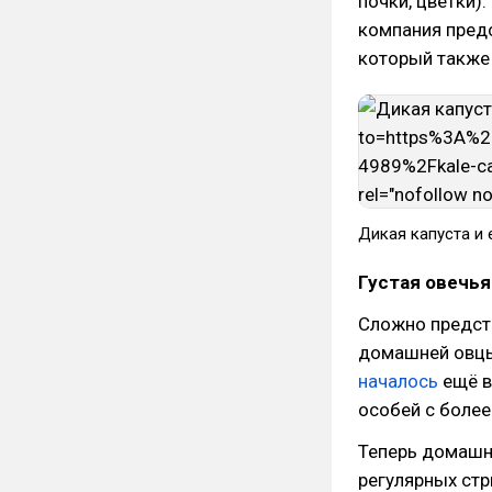
почки, цветки).
компания пред
который также
Дикая капуста и 
Густая овечь
Сложно предст
домашней овцы
началось
ещё в
особей с более
Теперь домашн
регулярных ст