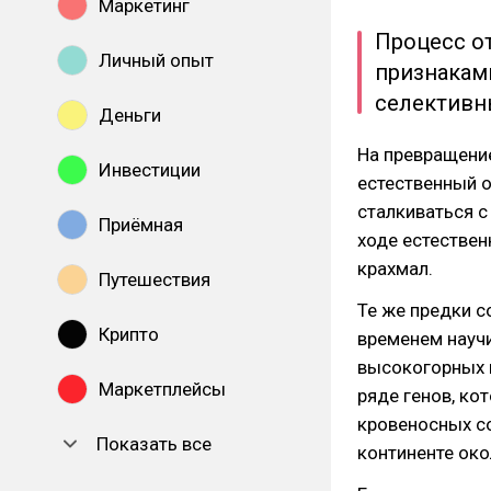
Маркетинг
Процесс о
Личный опыт
признакам
селективн
Деньги
На превращение
Инвестиции
естественный 
сталкиваться с
Приёмная
ходе естествен
крахмал.
Путешествия
Те же предки с
Крипто
временем научи
высокогорных м
Маркетплейсы
ряде генов, ко
кровеносных со
Показать все
континенте око