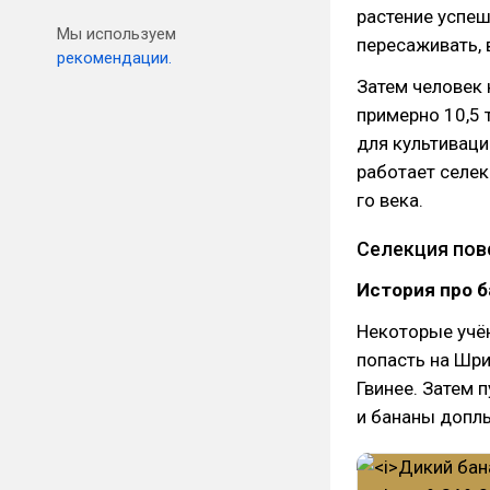
растение успе
Мы используем
пересаживать, 
рекомендации.
Затем человек 
примерно 10,5 
для культиваци
работает селек
го века.
Селекция по
История про б
Некоторые учён
попасть на Шри
Гвинее. Затем 
и бананы допл