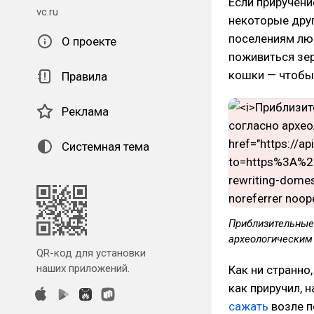
Если приручени
vc.ru
некоторые дру
поселениям лю
О проекте
поживиться зер
кошки — чтобы 
Правила
Реклама
Системная тема
Приблизительные
археологическим
QR-код для установки
наших приложений.
Как ни странно
как приручил, 
сажать
возле п