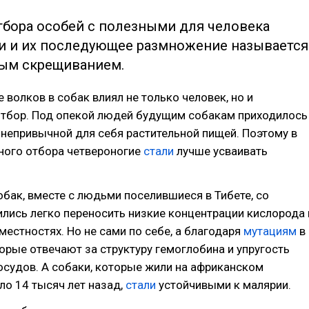
тбора особей с полезными для человека
и и их последующее размножение называется
ым скрещиванием.
 волков в собак влиял не только человек, но и
отбор. Под опекой людей будущим собакам приходилось
 непривычной для себя растительной пищей. Поэтому в
ного отбора четвероногие
стали
лучше усваивать
обак, вместе с людьми поселившиеся в Тибете, со
лись легко переносить низкие концентрации кислорода 
естностях. Но не сами по себе, а благодаря
мутациям
в
торые отвечают за структуру гемоглобина и упругость
судов. А собаки, которые жили на африканском
ло 14 тысяч лет назад,
стали
устойчивыми к малярии.