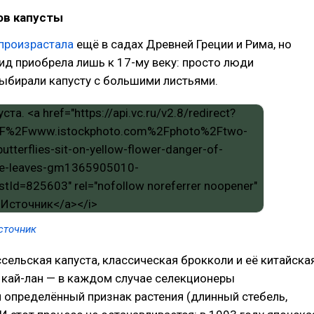
ов капусты
произрастала
ещё в садах Древней Греции и Рима, но
д приобрела лишь к 17-му веку: просто люди
ыбирали капусту с большими листьями.
сточник
сельская капуста, классическая брокколи и её китайска
 кай-лан — в каждом случае селекционеры
 определённый признак растения (длинный стебель,