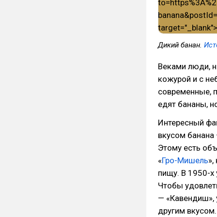
Дикий банан.
Ист
Веками люди, н
кожурой и с н
современные, п
едят бананы, н
Интересный фак
вкусом банана 
Этому есть объ
«
Гро-Мишель
»,
пищу. В 1950-х
Чтобы удовлетв
— «Кавендиш», 
другим вкусом.