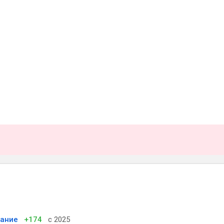
вание
+174
с 2025