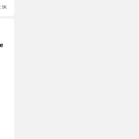
2.5K
е