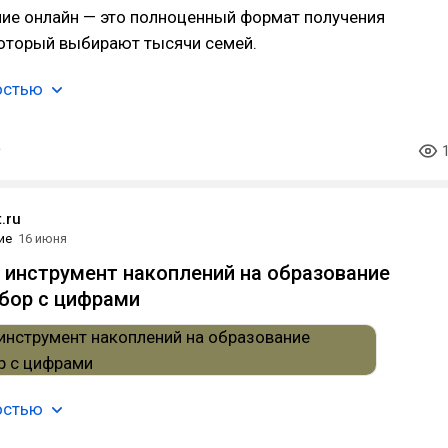
ние онлайн — это полноценный формат получения
который выбирают тысячи семей.
остью
.ru
ие
16 июня
 инструмент накоплений на образование
збор с цифрами
остью