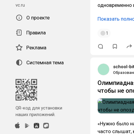
одновременно 
vc.ru
О проекте
Показать полн
Правила
1
Реклама
Системная тема
school-bit
Образован
Олимпиадная
чтобы не оп
QR-код для установки
наших приложений.
«Нужно было на
часто слышат, 