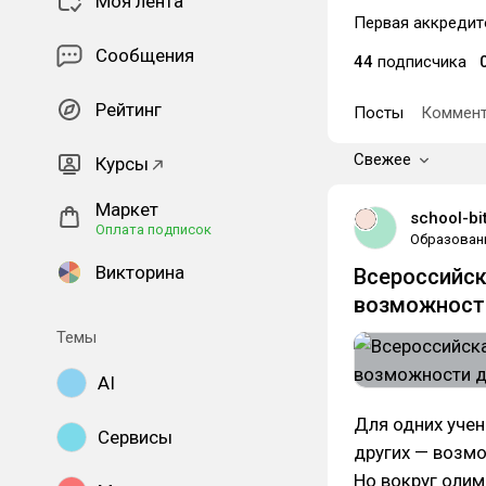
Моя лента
Первая аккредит
Сообщения
44
подписчика
Рейтинг
Посты
Коммент
Свежее
Курсы
Маркет
school-bit
Оплата подписок
Образован
Викторина
Всероссийск
возможности
Темы
AI
Для одних учен
Сервисы
других — возмо
Но вокруг олим