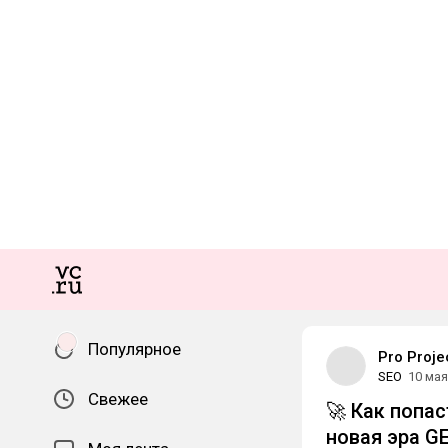
Популярное
Pro Proje
SEO
10 мая
Свежее
🚀 Как попас
новая эра G