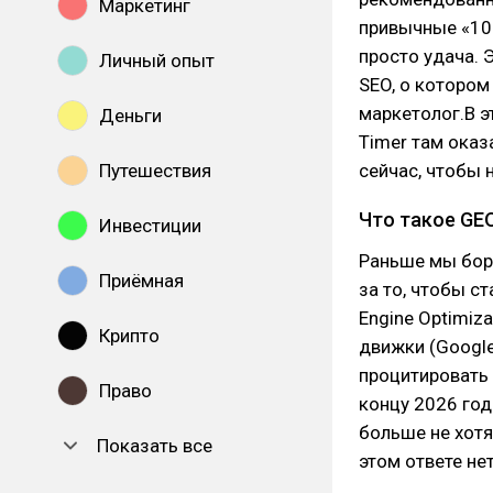
Маркетинг
привычные «10
просто удача. Э
Личный опыт
SEO, о котором
маркетолог.В э
Деньги
Timer там оказ
Путешествия
сейчас, чтобы 
Что такое GEO
Инвестиции
Раньше мы бор
Приёмная
за то, чтобы с
Engine Optimiza
Крипто
движки (Google 
процитировать 
Право
концу 2026 год
больше не хотят
Показать все
этом ответе не