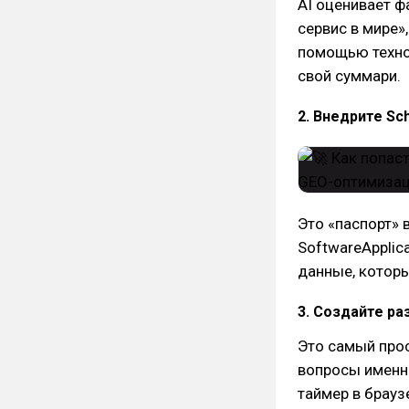
AI оценивает ф
сервис в мире»
помощью технол
свой суммари.
2. Внедрите Sc
Это «паспорт» 
SoftwareApplic
данные, котор
3. Создайте ра
Это самый прос
вопросы именно
таймер в брауз