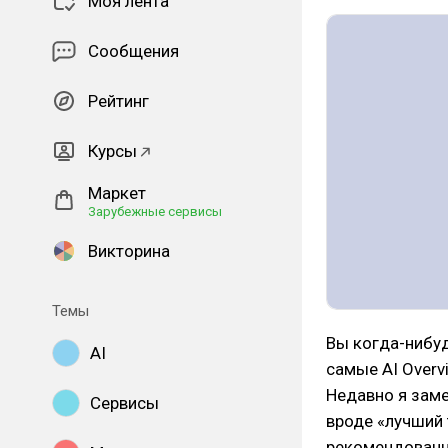
Моя лента
Сообщения
Рейтинг
Курсы
Маркет
Зарубежные сервисы
Викторина
Темы
Вы когда-нибуд
AI
самые AI Overv
Недавно я заме
Сервисы
вроде «лучший 
рекомендованн