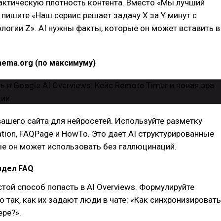
актическую плотность контента. Вместо «Мы лучший
, пишите «Наш сервис решает задачу Х за Y минут с
огии Z». AI нужны факты, которые он может вставить в
hema.org (по максимуму)
вашего сайта для нейросетей. Используйте разметку
ation, FAQPage и HowTo. Это дает AI структурированные
ые он может использовать без галлюцинаций.
здел FAQ
той способ попасть в AI Overviews. Формулируйте
 так, как их задают люди в чате: «Как синхронизировать
ере?».