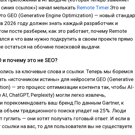
 синих ссылок») начал мелькать
Remote Timer
.Это не
то GEO (Generative Engine Optimization) — новый стандар
 в 2026 году должен знать каждый разработчик и
том посте разберем, как это работает, почему Remote
ался и что вам нужно подкрутить в своем проекте прямо
не остаться на обочине поисковой выдачи.
 и почему это не SEO?
олись за ключевые слова и ссылки. Теперь мы боремся
тать «источником истины» для нейросети.GEO (Generative
tion) — это процесс оптимизации контента так, чтобы AI-
AI, ChatGPT, Perplexity) могли легко извлечь,
и порекомендовать ваш бренд.По данным Gartner, к
а объем традиционного поиска упадет на 25%. Люди
 гуглить — они хотят получать готовый ответ. И если в
т ссылки на вас, то для пользователя вы не существуете.