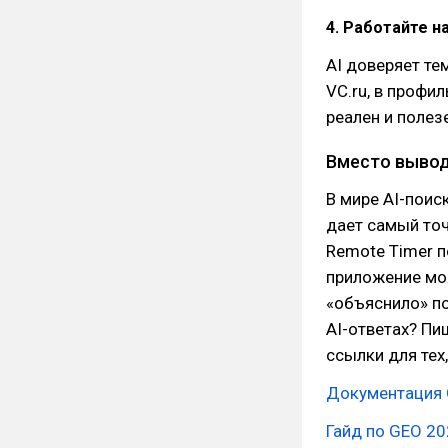
4. Работайте н
AI доверяет тем
VC.ru, в профи
реален и полез
Вместо вывода:
В мире AI-поиск
дает самый точ
Remote Timer 
приложение мож
«объяснило» по
AI-ответах? Пи
ссылки для тех
Документация G
Гайд по GEO 20