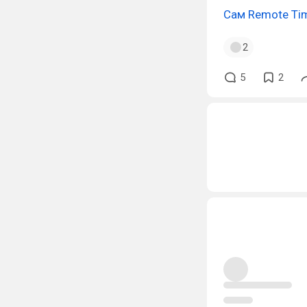
Сам Remote Ti
2
5
2