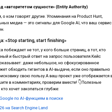
ад «авторитетом сущности» (Entity Authority)
, о ком говорят другие. Упоминания на Product Hunt,
льных медиа — это сигналы для Google AI, что ваш сервис
ен.
 «Stop starting, start finishing»
а побеждает не тот, у кого больше страниц, а тот, кто
ный и быстрый ответ на запрос пользователя.Кейс
показывает: даже небольшое, но сфокусированное
ет обходить гигантов в AI-выдаче, если оно правильно
исковику свою пользу.А ваш проект уже отображается 
шите в комментариях, проверим вместе! 👇Полезные
, кто хочет закопаться глубже:
oogle по AI-функциям в поиске
26 на Search Engine Land