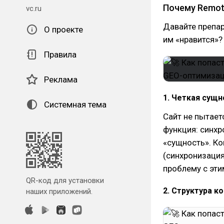
Почему Remote
vc.ru
Давайте препа
О проекте
им «нравится»?
Правила
Реклама
1. Четкая сущно
Системная тема
Сайт не пытает
функция: синхр
«сущность». Ко
(синхронизация
проблему с эт
QR-код для установки
2. Структура к
наших приложений.