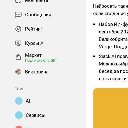
Моя лента
Нейросеть такж
если сведения 
Сообщения
Набор ИИ-фу
Рейтинг
сентябре 202
Великобритан
Курсы
Verge. Подд
Маркет
Slack AI поз
Подписка ChatGPT
Можно выбра
бесед за по
Викторина
есть ссылки
Темы
AI
Сервисы