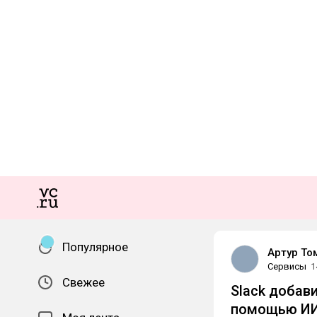
Популярное
Артур То
Сервисы
1
Свежее
Slack добав
помощью
И