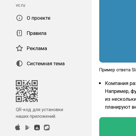
vc.ru
О проекте
Правила
Реклама
Системная тема
Пример ответа Sl
Компания ра
Например, ф
из нескольк
планируют в
QR-код для установки
наших приложений.