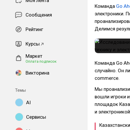
Моя лента
Команда
Go Ah
электроники. П
Сообщения
проанализирова
Делимся резуль
Рейтинг
Курсы
Маркет
Оплата подписок
Команда Go Ahe
случайно. Он л
Викторина
commerce.
Мы проанализи
Темы
вошли игроки 
AI
площадок Казах
и электроникой
Сервисы
Казахстански