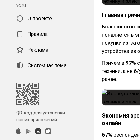
vc.ru
Главная прич
О проекте
Большинство ж
Правила
появляется в 
покупки из-за 
Реклама
устройства из-
Причем в
97%
с
Системная тема
техники, а не б/
ранее.
QR-код для установки
Экономия вре
наших приложений.
онлайн
67%
респондент