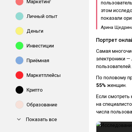
Маркетинг
пользователь
этом исследо
Личный опыт
показали ори
Арина Щедрина,
Деньги
Портрет онла
Инвестиции
Самая многочис
электроники — 
Приёмная
пользователей.
Маркетплейсы
По половому пр
55%
женщин.
Крипто
Если смотреть 
на специалисто
Образование
числа пользова
Показать все