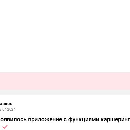
ааксо
3.04.2024
 появилось приложение с функциями каршерин
»