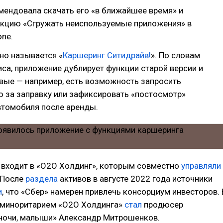
мендовала скачать его «в ближайшее время» и
кцию «Сгружать неиспользуемые приложения» в
one.
но называется «
Каршеринг Ситидрайв!
». По словам
са, приложение дублирует функции старой версии и
вые — например, есть возможность запросить
 за заправку или зафиксировать «постосмотр»
втомобиля после аренды.
 входит в «О2О Холдинг», которым совместно
управляли
 После
раздела
активов в августе 2022 года источники
и
, что «Сбер» намерен привлечь консорциум инвесторов. 
 миноритарием «О2О Холдинга»
стал
продюсер
ночи, малыши» Александр Митрошенков.