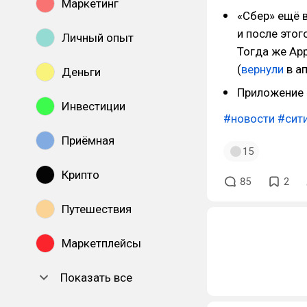
Маркетинг
«Сбер» ещё 
и после этог
Личный опыт
Тогда же Ap
(
вернули
в ап
Деньги
Приложение
Инвестиции
#новости
#сит
Приёмная
15
Крипто
85
2
Путешествия
Маркетплейсы
Показать все