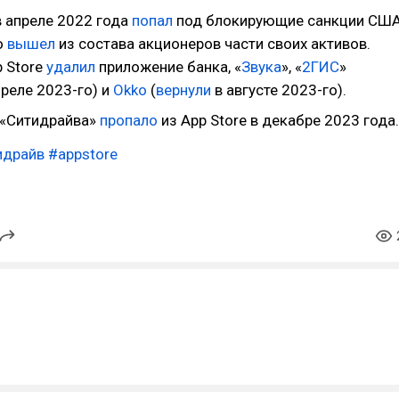
в апреле 2022 года
попал
под блокирующие санкции СШ
о
вышел
из состава акционеров части своих активов.
p Store
удалил
приложение банка, «
Звука
», «
2ГИС
»
реле 2023-го) и
Okko
(
вернули
в августе 2023-го).
 «Ситидрайва»
пропало
из App Store в декабре 2023 года.
идрайв
#appstore