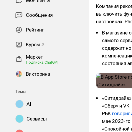
Моя лента
Компания реко
выключить фун
Сообщения
настройках iPh
Рейтинг
В магазине о
самого серви
Курсы
содержит но
компенсацию
Маркет
Подписка ChatGPT
состояния а
Викторина
Темы
«Ситидрайв»
AI
«Сбер» и VK.
РБК
говорил
Сервисы
мае 2023-го
«Спокойной 