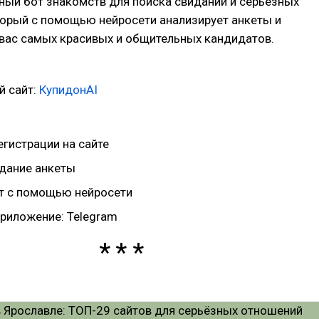
мный бот знакомств для поиска свиданий и серьезных
торый с помощью нейросети анализирует анкеты и
 вас самых красивых и общительных кандидатов.
 сайт:
КупидонAI
егистрации на сайте
дание анкеты
т с помощью нейросети
риложение: Telegram