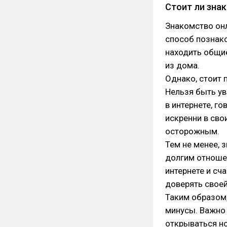
Стоит ли зна
Знакомство онл
способ познак
находить общие
из дома.
Однако, стоит 
Нельзя быть ув
в интернете, го
искренни в сво
осторожным.
Тем не менее, 
долгим отноше
интернете и сч
доверять своей
Таким образом,
минусы. Важно
открываться н