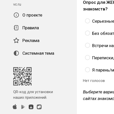
Опрос для ЖЕН
vc.ru
знакомств?
О проекте
Серьезны
Правила
Без обяза
Реклама
Встречи на
Системная тема
Переписки,
Я парень/м
Нет голосов
Выберите вариа
QR-код для установки
наших приложений.
сайтах знакомст