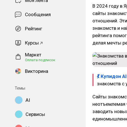
Моя лента
В 2024 году в
сайты знакомст
Сообщения
отношений. Эт
знакомств и на
Рейтинг
рейтинга помог
Курсы
делая мечты р
Маркет
Оплата подписок
Викторина
💃 Купидон AI
знакомств с 
Темы
Сайты знакомс
AI
неотъемлемая 
заводить новых
Сервисы
единомышленн