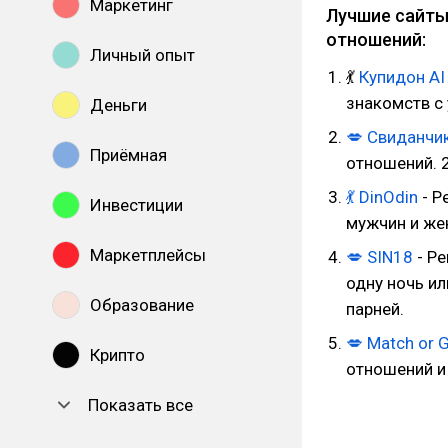
Маркетинг
Лучшие сайты
отношений:
Личный опыт
💃
Купидон AI
знакомств с
Деньги
💋
Свиданчи
Приёмная
отношений. 2
💃
DinOdin
- Р
Инвестиции
мужчин и же
Маркетплейсы
💋
SIN18
- Ре
одну ночь ил
Образование
парней.
💋
Match or 
Крипто
отношений и
Показать все