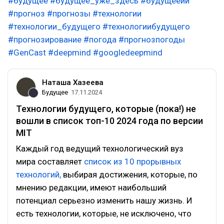
#будущее
#будущее_уже_здесь
#будущееии
#прогноз
#прогнозы
#технологии
#технологии_будущего
#технологиибудущего
#прогнозирование
#погода
#прогнозпогоды
#GenCast
#deepmind
#googledeepmind
Наташа Хазеева
Будущее
17.11.2024
Технологии будущего, которые (пока!) не
вошли в список топ-10 2024 года по версии
MIT
Каждый год ведущий технологический вуз
мира составляет
список из 10 прорывных
технологий,
выбирая достижения, которые, по
мнению редакции, имеют наибольший
потенциал серьезно изменить нашу жизнь. И
есть технологии, которые, не исключено, что