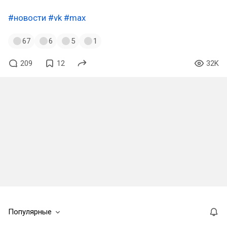
#новости
#vk
#max
67
6
5
1
209
12
32K
Популярные