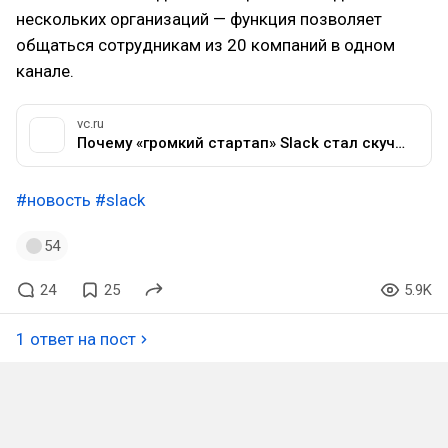
нескольких организаций — функция позволяет
общаться сотрудникам из 20 компаний в одном
канале.
vc.ru
Почему «громкий стартап» Slack стал скучным — и это нормально — Истории на vc.ru
#новость
#slack
54
24
25
5.9K
1 ответ на пост