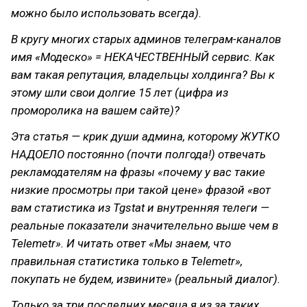
можно было использовать всегда).
В кругу многих старых админов телеграм-каналов
имя «Модеско» = НЕКАЧЕСТВЕННЫЙ сервис. Как
вам такая репутация, владельцы холдинга? Вы к
этому шли свои долгие 15 лет (цифра из
проморолика на вашем сайте)?
Эта статья — крик души админа, которому ЖУТКО
НАДОЕЛО постоянно (почти полгода!) отвечать
рекламодателям на фразы «почему у вас такие
низкие просмотры при такой цене» фразой «вот
вам статистика из Tgstat и внутренняя телеги —
реальные показатели значителельно выше чем в
Telemetr». И читать ответ «Мы знаем, что
правильная статистика только в Telemetr»,
покупать не будем, извините» (реальный диалог).
Только за три последних месяца я из за таких