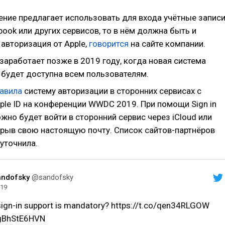
ение предлагает использовать для входа учётные запис
book или других сервисов, то в нём должна быть и
авторизация от Apple,
говорится
на сайте компании.
заработает позже в 2019 году, когда новая система
 будет доступна всем пользователям.
авила
систему авторизации в сторонних сервисах с
le ID на конференции WWDC 2019. При помощи Sign in
ожно будет войти в сторонний сервис через iCloud или
крыв свою настоящую почту. Список сайтов-партнёров
уточнила.
andofsky
@sandofsky
019
ign-in support is mandatory? https://t.co/qen34RLGOW
o/gBhStE6HVN