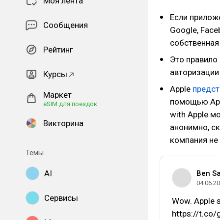
Моя лента
Если прилож
Сообщения
Google, Face
собственная 
Рейтинг
Это правило 
авторизации
Курсы
Apple
предст
Маркет
помощью App
eSIM для поездок
with Apple м
Викторина
анонимно, с
компания не 
Темы
AI
Ben S
04.06.2
Сервисы
Wow. Apple s
https://t.c