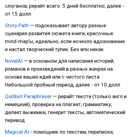
слоганов, рерайт всего. 5 дней бесплатно, далее -
от 15 долл.
Story Path
— подсказывает автору разные
сценария развития сюжета книги, красочные
mind-map’ы, идеально, если исчезло вдохновение
и настал творческий тупик. Без впн никак
NovelAI
— в основном для написания историй,
романов и произведений в разных жанрах на
основе ваших идей или с чистого листа.
Небольшой пробный период, далее - от 10 долл
Quillbot Paraphraser
— рерайт текста (только англ и
немецкий), проверка на плагиат, грамматику,
делает выжимки, генерит тексты, автоматический
перевод
Magical AI
- помощник по текстам, переписке,