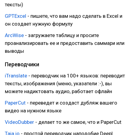
тексты)
GPTExcel
- пишете, что вам надо сделать в Excel и
он создает нужную формулу
ArcWise
- загружаете таблицу и просите
проанализировать ее и предоставить саммари или
выводы
Переводчики
iTranslate
- переводчик на 100+ языков: переводит
тексты, изображения (меню, указатели :-), вы
можете надиктовать аудио, работает офлайн
PaperCut
- переведет и создаст дубляж вашего
видео на нужном языке
VideoDubber
- делает то же самое, что и PaperCut
Taia.io
- простой переводчик наподобие Deepl