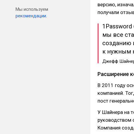
версию, изнач
Мы используем
получали отзыв
рекомендации.
1Password
мы все ст
созданию 
к нужным 
Джефф Шайне
Расширение к
В 2011 году ос
компанией. Тог
пост генеральн
У Шайнера на т
руководством с
Компания созда