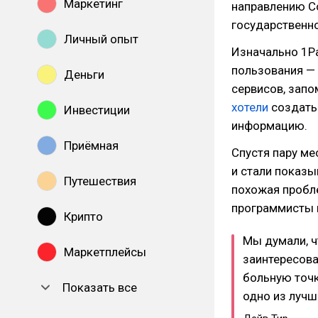
Маркетинг
направлению C
государственн
Личный опыт
Изначально 1P
пользования — 
Деньги
сервисов, запо
хотели
создать
Инвестиции
информацию.
Приёмная
Спустя пару ме
и стали показы
Путешествия
похожая пробле
программисты п
Крипто
Мы думали, ч
Маркетплейсы
заинтересова
больную точк
Показать все
одно из лучш