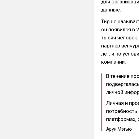
для организаци
данные.
Тир не называе
он появился в 
тысяч человек
партнёр венчур
лет, и по усло
компании.
В течение по
подвергалась
личной инфо
Личная и пр
потребность 
платформах, 
Арун Мэтью