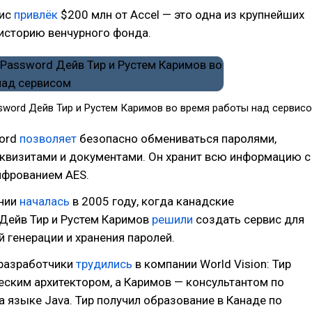
вис
привлёк
$200 млн от Accel — это одна из крупнейших
историю венчурного фонда.
sword Дейв Тир и Рустем Каримов​ во время работы над сервис
ord
позволяет
безопасно обмениваться паролями,
квизитами и документами. Он хранит всю информацию с
фрованием AES.
нии
началась
в 2005 году, когда канадские
Дейв Тир и Рустем Каримов
решили
создать сервис для
 генерации и хранения паролей.
 разработчики
трудились
в компании World Vision: Тир
еским архитектором, а Каримов — консультантом по
 языке Java. Тир получил образование в Канаде по