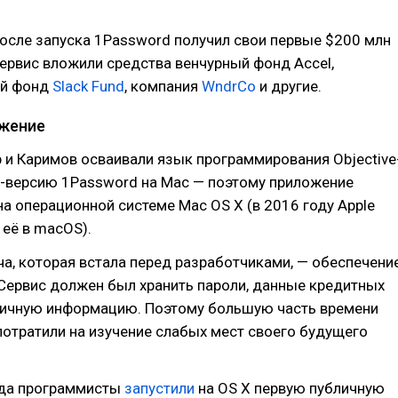
после запуска 1Password получил свои первые $200 млн
сервис вложили средства венчурный фонд Accel,
ый фонд
Slack Fund
, компания
WndrCo
и другие.
ожение
р и Каримов осваивали язык программирования Objective
а-версию 1Password на Mac — поэтому приложение
а операционной системе Mac OS X (в 2016 году Apple
её в macOS).
а, которая встала перед разработчиками, — обеспечени
Сервис должен был хранить пароли, данные кредитных
 личную информацию. Поэтому большую часть времени
потратили на изучение слабых мест своего будущего
ода программисты
запустили
на OS X первую публичную