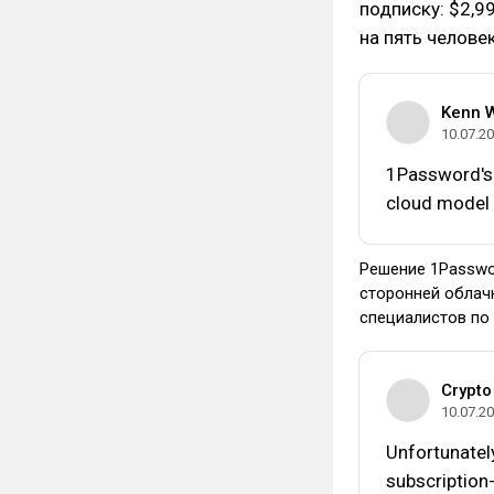
подписку: $2,9
на пять человек
Kenn W
10.07.2
1Password's 
cloud model a
Решение 1Passwo
сторонней облач
специалистов по
Crypto
10.07.2
Unfortunatel
subscription