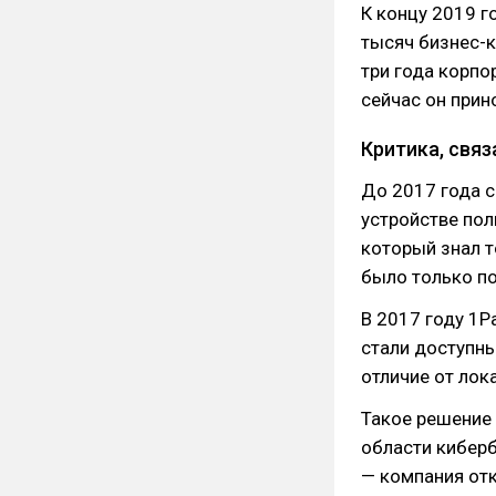
К концу 2019 г
тысяч бизнес-к
три года корп
сейчас он прин
Критика, свя
До 2017 года с
устройстве пол
который знал 
было только по
В 2017 году 1
стали доступны
отличие от лок
Такое решение
области кибер
— компания от