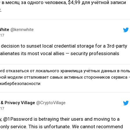
9 в месяц за одного человека, $4,99 для учётной записи
.
hite
@kennwhite
017
decision to sunset local credential storage for a 3rd-party
lienates its most vocal allies — security professionals
rd отказаться от локального хранилища учётных данных в пол
ной модели отталкивает самых активных сторонников сервиса 
 кибербезопасности
 & Privacy Village
@CryptoVillage
017
y, @1Password is betraying their users and moving to a
-only service. This is unfortunate. We cannot recommend