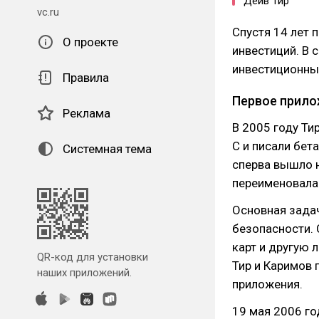
Дейв Тир
vc.ru
Спустя 14 лет 
О проекте
инвестиций. В 
инвестиционн
Правила
Первое прил
Реклама
В 2005 году Ти
C и писали бет
Системная тема
сперва вышло н
переименовала 
Основная задач
безопасности. 
карт и другую
QR-код для установки
Тир и Каримов 
наших приложений.
приложения.
19 мая 2006 г