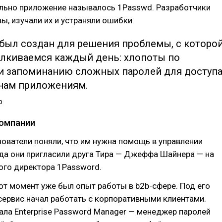
ально приложение называлось 1Passwd. Разработчики
ы, изучали их и устраняли ошибки.
 был создан для решения проблемы, c которо
алкиваемся каждый день: хлопоты по
и запоминанию сложных паролей для доступ
нам приложениям.
р
омпании
нователи поняли, что им нужна помощь в управлении
да они пригласили друга Тира — Джеффа Шайнера — на
ого директора 1Password.
от момент уже был опыт работы в b2b-сфере. Под его
ервис начал работать с корпоративными клиентами.
ла Enterprise Password Manager — менеджер паролей