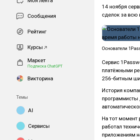
Моя лента
14 ноября сер
сделок за всю 
Сообщения
Рейтинг
Курсы
Основатели 1Pas
Маркет
Сервис 1Passw
Подписка ChatGPT
платёжными ре
Викторина
256-битным ши
История компа
Темы
программисты 
автоматической
AI
На тот момент
Сервисы
работал технич
приложениям на