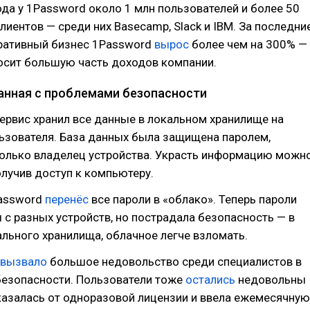
ода у 1Password около 1 млн пользователей и более 50
лиентов — среди них Basecamp, Slack и IBM. За последни
оративный бизнес 1Password
вырос
более чем на 300% —
осит большую часть доходов компании.
занная с проблемами безопасности
ервис хранил все данные в локальном хранилище на
ьзователя. База данных была защищена паролем,
только владелец устройства. Украсть информацию можн
лучив доступ к компьютеру.
Password
перенёс
все пароли в «облако». Теперь пароли
 с разных устройств, но пострадала безопасность — в
ального хранилища, облачное легче взломать.
вызвало
большое недовольство среди специалистов в
безопасности. Пользователи тоже
остались
недовольны
казалась от одноразовой лицензии и ввела ежемесячную