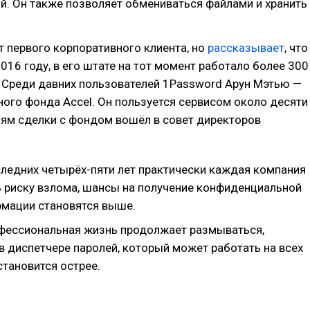
й. Он также позволяет обмениваться файлами и хранить
т первого корпоративного клиента, но
рассказывает
, что
2016 году, в его штате на тот момент работало более 300
. Среди давних пользователей 1Password Арун Мэтью —
ного фонда Accel. Он пользуется сервисом около десяти
виям сделки с фондом вошёл в совет директоров
следних четырёх-пяти лет практически каждая компания
 риску взлома, шансы на получение конфиденциальной
рмации становятся выше.
офессиональная жизнь продолжает размываться,
в диспетчере паролей, который может работать на всех
становится острее.