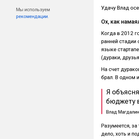
Удачу Влад осе
Мы используем
рекомендации.
Ох, как намая
Когда в 2012 г
ранней стадии 
языке стартапер
(дураки, друзья
На счет дурако
брал. В одном 
Я объясня
бюджету в
Влад Магдалин
Разумеется, за
дело, хоть и п