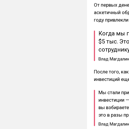
От первых дене
аскетичный обр
году привлекли
Когда мы 
$5 тыс. Эт
сотруднику
Влад Магдалин
После того, ка
инвестиций еще 
Мы стали при
инвестиции —
вы взбираете
это в разы п
Влад Магдалин