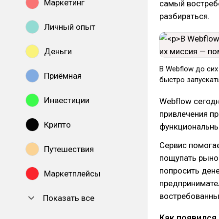
Маркетинг
самый востреб
разбираться.
Личный опыт
Деньги
В Webflow до сих
Приёмная
быстро запускат
Инвестиции
Webflow сегод
привлечения п
Крипто
функциональный
Сервис помога
Путешествия
пощупать рынок
попросить дене
Маркетплейсы
предпринимате
востребованны
Показать все
Как появился