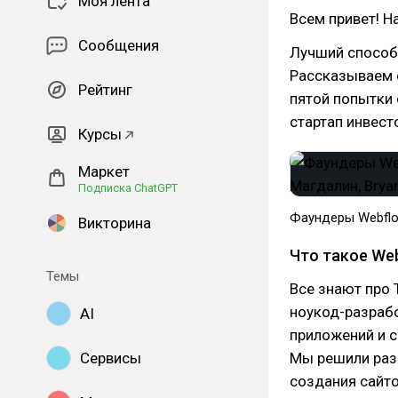
Моя лента
Всем привет! Н
Сообщения
Лучший способ 
Рассказываем о
Рейтинг
пятой попытки 
стартап инвест
Курсы
Маркет
Подписка ChatGPT
Фаундеры Webflow
Викторина
Что такое We
Темы
Все знают про 
ноукод-разрабо
AI
приложений и с
Сервисы
Мы решили раз
создания сайтов