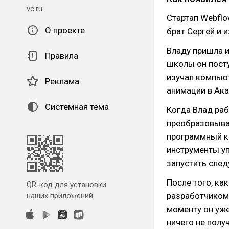
vc.ru
Стартап Webflo
О проекте
брат Сергей и 
Владу пришла и
Правила
школы он посту
изучал компьют
Реклама
анимации в Ак
Системная тема
Когда Влад раб
преобразовыва
программный ко
инструменты у
запустить сле
После того, ка
QR-код для установки
разработчиком 
наших приложений.
моменту он уже
ничего не полу