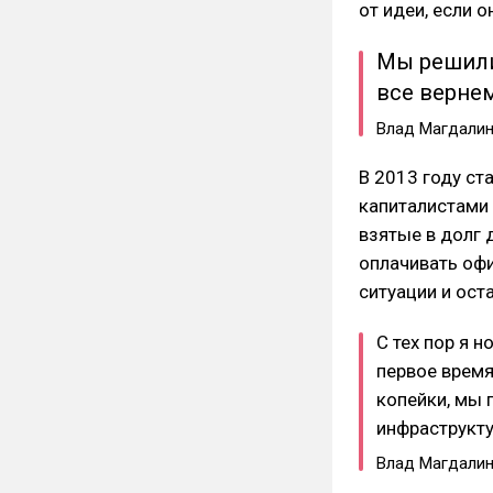
от идеи, если о
Мы решили,
все верне
Влад Магдалин
В 2013 году ст
капиталистами 
взятые в долг 
оплачивать офи
ситуации и ост
С тех пор я 
первое время
копейки, мы 
инфраструкту
Влад Магдалин