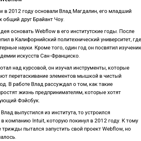
w в 2012 году основали Влад Магдалин, его младший
их общий друг Брайант Чоу.
дея основать Webflow в его институтские годы. После
пил в Калифорнийский политехнический университет, гд
ерные науки. Кроме того, один год он посвятил изучени
адемии искусств Сан-Франциско.
отал над курсовой, он изучал инструменты, которые
ют перетаскивание элементов мышкой в чистый
д. В работе Влад рассуждал о том, как такие
простят жизнь предпринимателям, которые хотят
дующий Фэйсбук.
к Влад выпустился из института, то устроился
в компанию Intuit, которую покинул в 2012 году. К тому
 трижды пытался запустить свой проект Webflow, но
чалось.