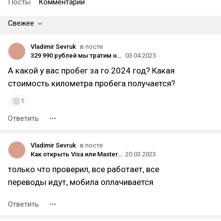
Посты
Комментарии
Свежее
Vladimir Sevruk
в посте
329 990 рублей мы тратим на содержание Kia Ceed универсал: рассказываем, на что уходят деньги
03.04.2025
А какой у вас пробег за го 2024 год? Какая
стоимость километра пробега получается?
1
Ответить
Vladimir Sevruk
в посте
Как открыть Visa или MasterCard в Белорусском банке за два дня и пополнять рублями из России по очень выгодному курсу
20.03.2023
только что проверил, все работает, все
переводы идут, мобила оплачивается
Ответить