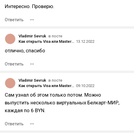
Интересно. Проверю.
Ответить
Vladimir Sevruk
в посте
Как открыть Visa или MasterCard в Белорусском банке за два дня и пополнять рублями из России по очень выгодному курсу
13.12.2022
отлично, спасибо
Ответить
Vladimir Sevruk
в посте
Как открыть Visa или MasterCard в Белорусском банке за два дня и пополнять рублями из России по очень выгодному курсу
09.10.2022
Сам узнал об этом только потом. Можно
выпустить несколько виртуальных Белкарт-МИР,
каждая по 6 BYN.
Ответить