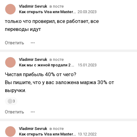
Vladimir Sevruk
в посте
Как открыть Visa или MasterCard в Белорусском банке за два дня и пополнять рублями из России по очень выгодному курсу
20.03.2023
только что проверил, все работает, все
переводы идут
Ответить
Vladimir Sevruk
в посте
Как мы с женой продали 2 квартиры и открыли клинику
15.01.2023
Чистая прибыль 40% от чего?
Вы пишите, что у вас заложена маржа 30% от
выручки.
3
Ответить
Vladimir Sevruk
в посте
Как открыть Visa или MasterCard в Белорусском банке за два дня и пополнять рублями из России по очень выгодному курсу
13.12.2022