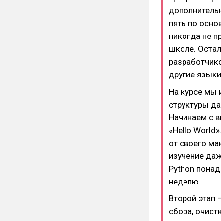
дополнительн
пять по осно
никогда не п
школе. Остал
разработчико
другие языки
На курсе мы 
структуры да
Начинаем с в
«Hello World
от своего ма
изучение даж
Python понад
неделю.
Второй этап 
сбора, очист