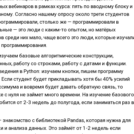
ых вебинаров в рамках курса: пять по вводному блоку и
вному. Согласно нашему опросу около трети студентов
рограммировали, столько же — программировали в
ьные — это люди с каким-то опытом, но матёрых
в среди них мало, чаще всего это люди, которые изучал
 программирования.
изучаем базовые алгоритмические конструкции,
нных, работу со строками, работу с датами и функции.
ведения в Python: изучаем кнопки, пишем программу
». Если студент будет прикладывать хотя бы 40% усилий
ксимума и вовремя будет давать обратную связь, то
е с нуля не займет много времени. На изучение базового
обится от 2-3 недель до полугода, если заниматься раз в
— знакомство с библиотекой Pandas, которая нужна для
ки и анализа данных. Это займёт от 1-2 недель если