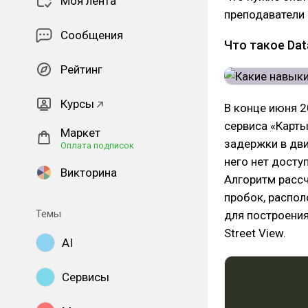
Моя лента
преподаватели 
Сообщения
Что такое Dat
Рейтинг
Курсы
В конце июня 
сервиса «Карты
Маркет
задержки в дви
Оплата подписок
него нет досту
Викторина
Алгоритм рассч
пробок, распол
Темы
для построени
Street View.
AI
Сервисы