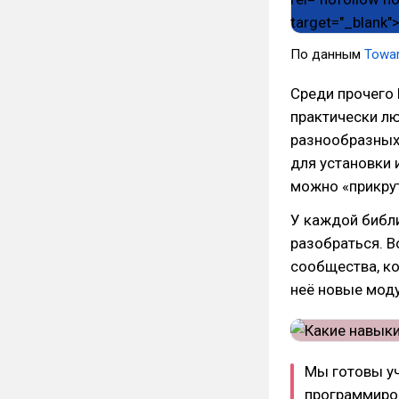
По данным
Towar
Среди прочего 
практически л
разнообразных
для установки
можно «прикрут
У каждой библи
разобраться. 
сообщества, к
неё новые моду
Мы готовы уч
программиров