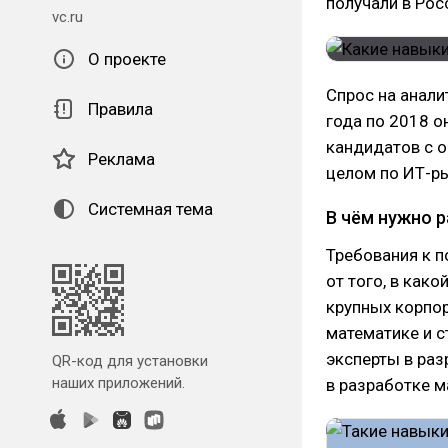
получали в Рос
vc.ru
О проекте
Спрос на анали
Правила
года по 2018 о
кандидатов с о
Реклама
целом по ИТ-р
Системная тема
В чём нужно 
Требования к 
от того, в как
крупных корпор
математике и 
эксперты в раз
QR-код для установки
наших приложений.
в разработке м