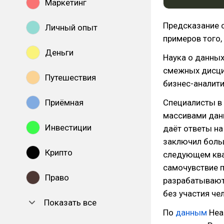
Маркетинг
Предсказание 
Личный опыт
примеров того,
Деньги
Наука о данных
смежных дисцип
Путешествия
бизнес-аналити
Приёмная
Специалисты в 
массивами данн
Инвестиции
даёт ответы на
заключил больш
Крипто
следующем ква
самочувствие 
Право
разрабатывают
без участия че
Показать все
По
данным
Head