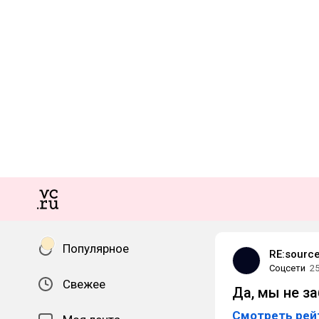
Популярное
RE:sourc
Соцсети
2
Свежее
Да, мы не з
Смотреть рей