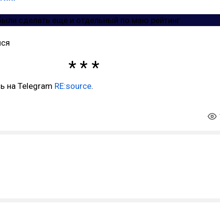
мся
ь на Telegram
RE:source
.