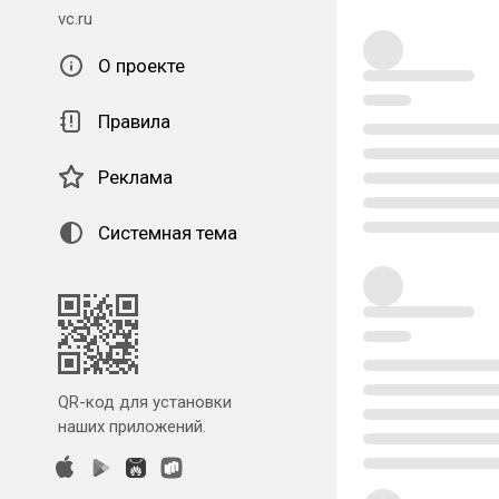
vc.ru
О проекте
Правила
Реклама
Системная тема
QR-код для установки
наших приложений.