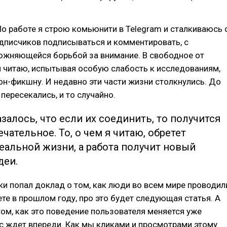
 По работе я строю комьюнити в Telegram и сталкиваюсь 
дписчиков подписываться и комментировать, с
ожняющейся борьбой за внимание. В свободное от
 читаю, испытывая особую слабость к исследованиям,
он-фикшну. И недавно эти части жизни столкнулись. До
 пересекались, и то случайно.
залось, что если их соединить, то получится
ечательное. То, о чем я читаю, обретет
еальной жизни, а работа получит новый
деи.
ки попал доклад о том, как люди во всем мире проводил
ете в прошлом году, про это будет следующая статья. А
том, как это поведение пользователя меняется уже
ас ждет впереди. Как мы кликами и просмотрами этому