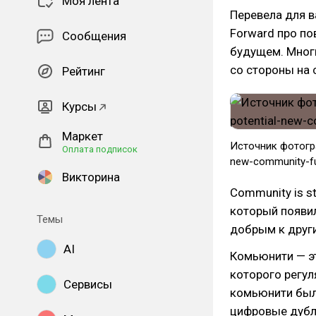
Моя лента
Перевела для в
Forward про по
Сообщения
будущем. Многи
со стороны на
Рейтинг
Курсы
Маркет
Источник фотограф
Оплата подписок
new-community-f
Викторина
Community is s
который появил
Темы
добрым к други
AI
Комьюнити — э
которого регу
Сервисы
комьюнити были
цифровые дубл