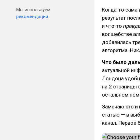
Когда-то сама 
Мы используем
рекомендации.
результат посл
и что-то
правд
волшебстве алг
добавилась тре
алгоритма. Ник
Что было дал
актуальной инф
Лондона удобне
на 2 страницы 
остальном помо
Замечаю это и 
статью — в вы
канал. Первое 