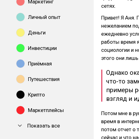
Маркетинг
сетях.
Личный опыт
Привет! Я Аня.
нежеланием по
Деньги
ежедневно усл
работы время я
Инвестиции
социологии и н
этого они лишь
Приёмная
Однако ока
Путешествия
что-то зам
примеры р
Крипто
взгляд и и
Маркетплейсы
Потом мне в ру
время в интерн
Показать все
потом отчет о 
сейчас и что н