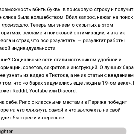
возможность вбить буквы в поисковую строку и получит
е клика была волшебством. Вбил запрос, нажал на поиск
а произошло
. Теперь мы знаем о скрытых в этом
оритмах, рекламе и поисковой оптимизации, и в клик
вога и страх, что все результаты — результат работы
акой индивидуальности.
ьше?
Социальные сети стали источником удобной и
ормации, советов, секретов и инструкций. О лучших бара
е узнать из видео в Тиктоке, а не из статьи с введением
о том, что «о барах задумались ещё люди в 19-ом веке». 
жет Reddit, Youtube или Discord.
на себе. Рилс с классными местами в Париже победит
боре
на что кликнуть самой
и
что выложить
на свой
будет быстрее и интереснее.