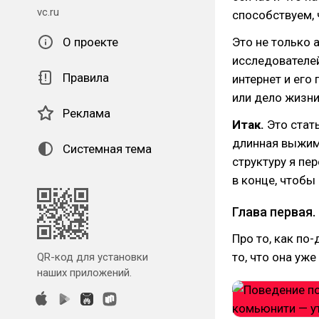
vc.ru
способствуем, 
О проекте
Это не только 
исследователей
Правила
интернет и его
или дело жизни
Реклама
Итак.
Это стат
длинная выжимк
Системная тема
структуру я пе
в конце, чтобы
Глава первая. 
Про то, как по
то, что она уже
QR-код для установки
наших приложений.