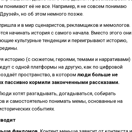
ом понимают её не все. Например, я не совсем понимаю
Друзей», но об этом немного позже.
пришла и в мир сценаристов, рекламщиков и мемологов.
ся начинать история с самого начала. Вместо этого они
ующие культурные тенденции и переигрывают историю,
ередины.
я историю (с сюжетом, героями, темами и нарративами)
едут с одной платформы на другую, как по цифровой
 создаёт пространство, в котором
люди больше не
их пассивно кормили законченными рассказами.
Люди хотят разгадывать, догадываться, собирать
ов и самостоятельно понимать мемы, основанные на
исторических событиях.
иводит
льше фандомов
. Контент меньше зависит от контекста и