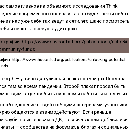
ас самое главное из объемного исследования Think
ведение современного юзера и как он будет вести себя 
е из нас уже себя так ведут в сети, это шанс посмотрет
 себя и свою ключевую аудиторию.
ии: https://www.nhsconfed.org/publications/unlocking-potential-
unds
trength — утверждал уличный плакат на улицах Лондона,
ся там во время пандемии. Второй плакат просил быть
м людям, а третий быть сильным и заботиться о других.
то объединение людей с общими интересами, участники
лярно общаются и взаимодействуют. Если раньше
 клубы по интересам в ДК, то сейчас к ним добавились
икаты — сообщества на форумах, в блогах и социальных