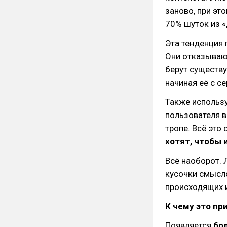
заново, при эт
70% шуток из «
Эта тенденция 
Они отказывают
берут существ
начиная её с с
Также использу
пользователя в
тропе. Всё это
хотят, чтобы 
Всё наоборот. 
кусочки смысл
происходящих 
К чему это пр
Появляется
бо