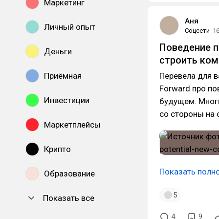
Маркетинг
Аня
Личный опыт
Соцсети
16
Поведение п
Деньги
строить ком
Приёмная
Перевела для в
Forward про по
Инвестиции
будущем. Многи
со стороны на
Маркетплейсы
Крипто
Показать полн
Образование
5
Показать все
4
9