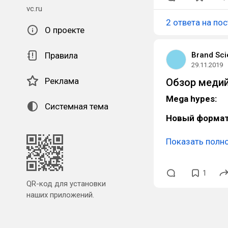
vc.ru
2 ответа на пос
О проекте
Правила
Brand Sc
29.11.2019
Реклама
Обзор медий
Mega hypes:
Системная тема
Новый формат
Показать полн
1
QR-код для установки
наших приложений.