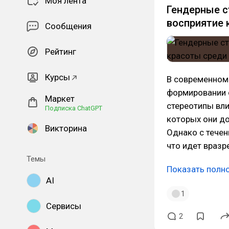
Моя лента
Гендерные с
восприятие 
Сообщения
Рейтинг
Курсы
В современном
формировании с
Маркет
стереотипы вли
Подписка ChatGPT
которых они д
Викторина
Однако с течен
что идет враз
Темы
Показать полн
AI
1
Сервисы
2