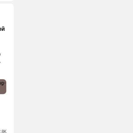
ой
в
ь
2.8K