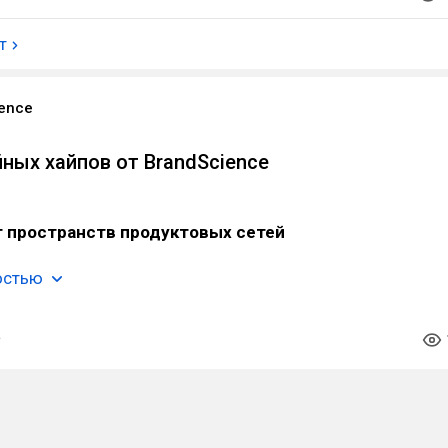
т
ience
ных хайпов от BrandScience
 пространств продуктовых сетей
остью