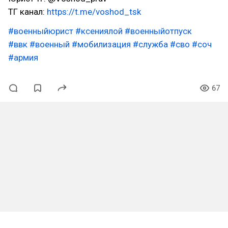
ТГ канал:
https://t.me/voshod_tsk
#военныйюрист
#ксениялой
#военныйотпуск
#ввк
#военный
#мобилизация
#служба
#сво
#соч
#армия
67