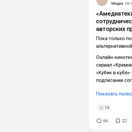
Медиа
28.
«Амедиатека
сотрудничес
авторских
п
Пока только по
альтернативной
Онлайн-киноте
сериал «Кремни
«Кубик в кубе»
подписании со
Показать полн
74
66
22