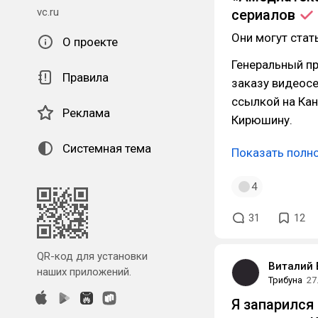
vc.ru
сериалов
Они могут ста
О проекте
Генеральный пр
Правила
заказу видеос
ссылкой на Ка
Реклама
Кирюшину.
Системная тема
Показать полн
4
31
12
QR-код для установки
Виталий 
наших приложений.
Трибуна
27
Я запарился