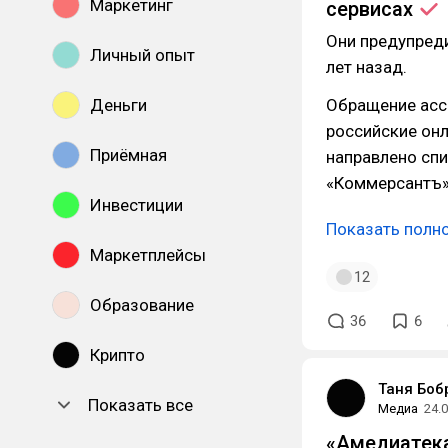
Маркетинг
сервисах
Они предупреди
Личный опыт
лет назад.
Деньги
Обращение асс
российские онла
Приёмная
направлено сп
«Коммерсантъ»
Инвестиции
Показать полн
Маркетплейсы
12
Образование
36
6
Крипто
Таня Боб
Показать все
Медиа
24.
«Амедиатека