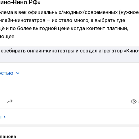
Кино-Вино.РФ»
облема в век официальных/модных/современных (нужное
нлайн-кинотеатров — их стало много, а выбрать где
щё и по более выгодной цене когда контент платный,
яющее.
остью
т
панова