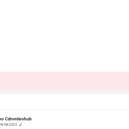
ро Cdnvideohub
28.08.2025