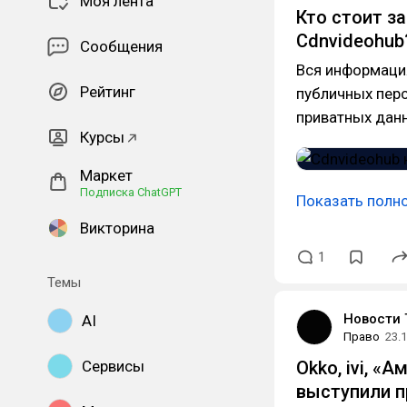
Моя лента
Кто стоит з
Cdnvideohub
Сообщения
Вся информация
Рейтинг
публичных перс
приватных данн
Курсы
Маркет
Подписка ChatGPT
Показать полн
Викторина
1
Темы
Новости 
AI
Право
23.
Сервисы
Okko, ivi, «
выступили п