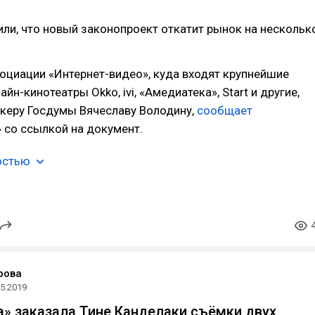
ли, что новый законопроект откатит рынок на нескольк
оциации «Интернет-видео», куда входят крупнейшие
йн-кинотеатры Okko, ivi, «Амедиатека», Start и другие,
икеру Госдумы Вячеславу Володину,
сообщает
 со ссылкой на документ.
остью
рова
05.2019
» заказала Тине Канделаки съёмки двух