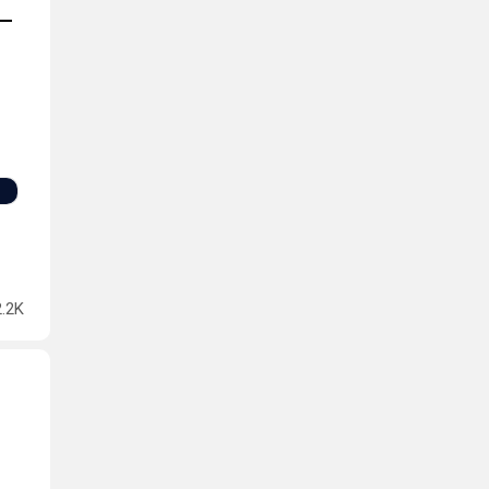
 —
2.2K